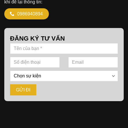
khi để lại thông tin:
0986940894
ĐĂNG KÝ TƯ VẤN