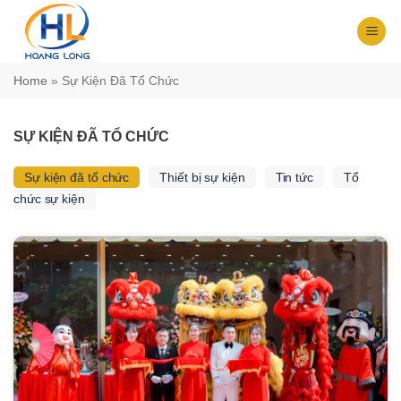
Chuyển
đến
nội
dung
Home
»
Sự Kiện Đã Tổ Chức
SỰ KIỆN ĐÃ TỔ CHỨC
Sự kiện đã tổ chức
Thiết bị sự kiện
Tin tức
Tổ
chức sự kiện