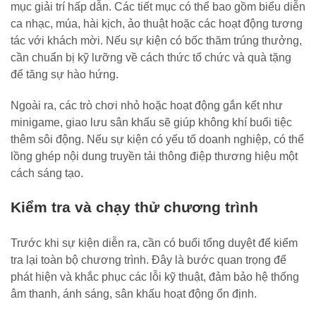
mục giải trí hấp dẫn. Các tiết mục có thể bao gồm biểu diễn
ca nhạc, múa, hài kịch, ảo thuật hoặc các hoạt động tương
tác với khách mời. Nếu sự kiện có bốc thăm trúng thưởng,
cần chuẩn bị kỹ lưỡng về cách thức tổ chức và quà tặng
để tăng sự hào hứng.
Ngoài ra, các trò chơi nhỏ hoặc hoạt động gắn kết như
minigame, giao lưu sân khấu sẽ giúp không khí buổi tiệc
thêm sôi động. Nếu sự kiện có yếu tố doanh nghiệp, có thể
lồng ghép nội dung truyền tải thông điệp thương hiệu một
cách sáng tạo.
Kiểm tra và chạy thử chương trình
Trước khi sự kiện diễn ra, cần có buổi tổng duyệt để kiểm
tra lại toàn bộ chương trình. Đây là bước quan trọng để
phát hiện và khắc phục các lỗi kỹ thuật, đảm bảo hệ thống
âm thanh, ánh sáng, sân khấu hoạt động ổn định.