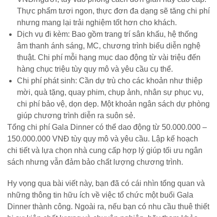
Thực phẩm tươi ngon, thực đơn đa dạng sẽ tăng chi phí
nhưng mang lại trải nghiệm tốt hơn cho khách.
Dịch vụ đi kèm: Bao gồm trang trí sân khấu, hệ thống
âm thanh ánh sáng, MC, chương trình biểu diễn nghệ
thuật. Chi phí mỗi hạng mục dao động từ vài triệu đến
hàng chục triệu tùy quy mô và yêu cầu cụ thể.
Chi phí phát sinh: Cần dự trù cho các khoản như thiệp
mời, quà tặng, quay phim, chụp ảnh, nhân sự phục vụ,
chi phí bảo vệ, dọn dẹp. Một khoản ngân sách dự phòng
giúp chương trình diễn ra suôn sẻ.
Tổng chi phí Gala Dinner có thể dao động từ 50.000.000 –
150.000.000 VNĐ tùy quy mô và yêu cầu. Lập kế hoạch
chi tiết và lựa chọn nhà cung cấp hợp lý giúp tối ưu ngân
sách nhưng vẫn đảm bảo chất lượng chương trình.
Hy vọng qua bài viết này, bạn đã có cái nhìn tổng quan và
những thông tin hữu ích về việc tổ chức một buổi Gala
Dinner thành công. Ngoài ra, nếu bạn có nhu cầu thuê thiết