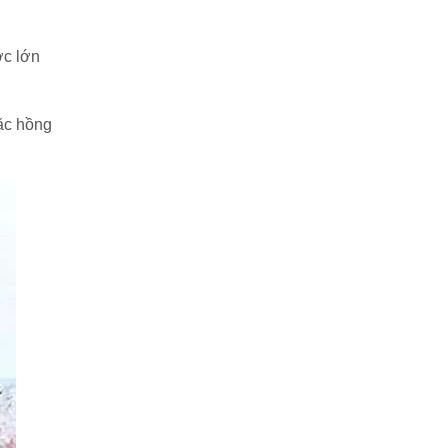
ớc lớn
ặc hồng