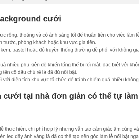
background cưới
ực rộng, thoáng và có ánh sáng tốt để thuận tiện cho việc làm l
n trước, phòng khách hoặc khu vực gia tiên.
kem, pastel hoặc đỏ truyền thống thường dễ phối với không gi
uá nhiều phụ kiện dễ khiến tổng thể bị rối mắt, đặc biệt với khô
tên cô dâu chú rể là đã đủ nổi bật.
 với diện tích khu vực tổ chức để tránh chiếm quá nhiều không 
cưới tại nhà đơn giản có thể tự làm
dễ thực hiện, chi phí hợp lý nhưng vẫn tạo cảm giác ấm cúng v
n led dây ánh vàng là đã có thể tạo nên góc làm lễ nổi bật ngay