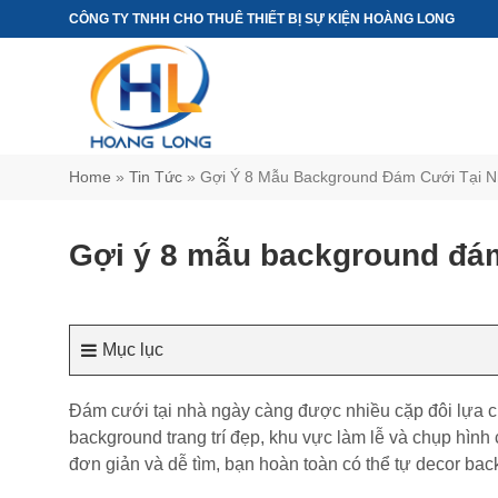
Chuyển
CÔNG TY TNHH CHO THUÊ THIẾT BỊ SỰ KIỆN HOÀNG LONG
đến
nội
dung
Home
»
Tin Tức
»
Gợi Ý 8 Mẫu Background Đám Cưới Tại 
Gợi ý 8 mẫu background đám 
Mục lục
Đám cưới tại nhà ngày càng được nhiều cặp đôi lựa ch
background trang trí đẹp, khu vực làm lễ và chụp hình 
đơn giản và dễ tìm, bạn hoàn toàn có thể tự decor ba