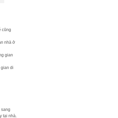
ễ cũng
an nhà ở
ng gian
gian di
à sang
 tại nhà.