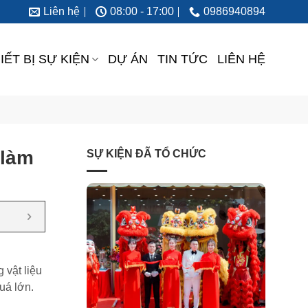
Liên hệ
08:00 - 17:00
0986940894
IẾT BỊ SỰ KIỆN
DỰ ÁN
TIN TỨC
LIÊN HỆ
 làm
SỰ KIỆN ĐÃ TỔ CHỨC
 vật liệu
uá lớn.