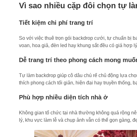
Vì sao nhiều cặp đôi chọn tự 
Tiết kiệm chi phí trang trí
So với việc thuê trọn gói backdrop cưới, tự chuẩn bị ba
voan, hoa giả, đèn led hay khung sắt đều có giá hợp l
Dễ trang trí theo phong cách mong muố
Tự làm backdrop giúp cô dâu chú rể chủ động lựa chọn
thích phong cách tối giản, hiện đại hay truyền thống, bạ
Phù hợp nhiều diện tích nhà ở
Không gian tổ chức tại nhà thường không quá rộng nê
lý, khu vực làm lễ và chụp ảnh vẫn có thể gọn gàng, đ