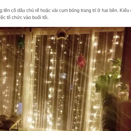
 tên cô dâu chú rể hoặc vài cụm bóng trang trí ở hai bên. Kiểu
ệc tổ chức vào buổi tối.