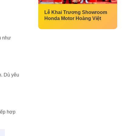
Lễ Khai Trương Showroom
Honda Motor Hoàng Việt
ệu như
n. Dù yêu
xếp hợp