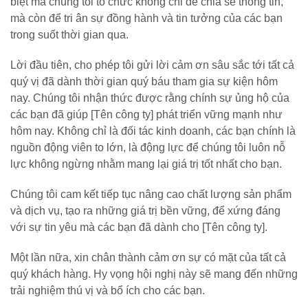
biệt mà chúng tôi tổ chức không chỉ để chia sẻ thông tin,
mà còn để tri ân sự đồng hành và tin tưởng của các bạn
trong suốt thời gian qua.
Lời đầu tiên, cho phép tôi gửi lời cảm ơn sâu sắc tới tất cả
quý vị đã dành thời gian quý báu tham gia sự kiện hôm
nay. Chúng tôi nhận thức được rằng chính sự ủng hộ của
các bạn đã giúp [Tên công ty] phát triển vững mạnh như
hôm nay. Không chỉ là đối tác kinh doanh, các bạn chính là
nguồn động viên to lớn, là động lực để chúng tôi luôn nỗ
lực không ngừng nhằm mang lại giá trị tốt nhất cho bạn.
Chúng tôi cam kết tiếp tục nâng cao chất lượng sản phẩm
và dịch vụ, tạo ra những giá trị bền vững, để xứng đáng
với sự tin yêu mà các bạn đã dành cho [Tên công ty].
Một lần nữa, xin chân thành cảm ơn sự có mặt của tất cả
quý khách hàng. Hy vọng hội nghị này sẽ mang đến những
trải nghiệm thú vị và bổ ích cho các bạn.