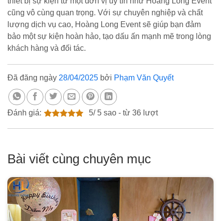
thiết bị sự kiện từ một đơn vị uy tín như Hoàng Long Event
cũng vô cùng quan trọng. Với sự chuyên nghiệp và chất
lượng dịch vụ cao, Hoàng Long Event sẽ giúp bạn đảm
bảo một sự kiện hoàn hảo, tạo dấu ấn mạnh mẽ trong lòng
khách hàng và đối tác.
Đã đăng ngày
28/04/2025
bởi
Phạm Văn Quyết
Đánh giá:
5
/
5
sao - từ
36
lượt
Bài viết cùng chuyên mục