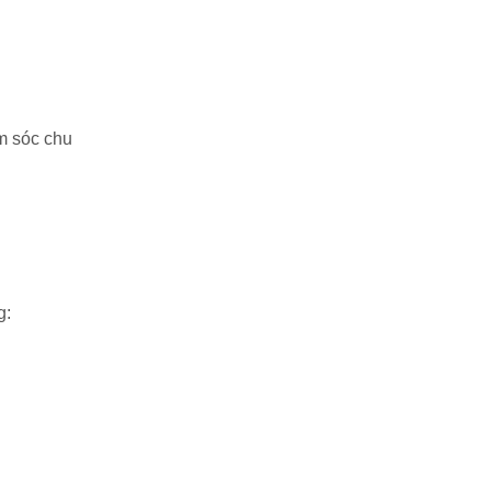
m sóc chu
g: