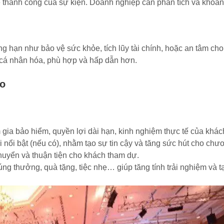
ệ thành công của sự kiện. Doanh nghiệp cần phân tích và khoa
g hạn như bảo vệ sức khỏe, tích lũy tài chính, hoặc an tâm cho 
 cá nhân hóa, phù hợp và hấp dẫn hơn.
ảo
am gia bảo hiểm, quyền lợi dài hạn, kinh nghiệm thực tế của khá
i nổi bật (nếu có), nhằm tạo sự tin cậy và tăng sức hút cho chươ
chuyển và thuận tiện cho khách tham dự.
rúng thưởng, quà tặng, tiệc nhẹ… giúp tăng tính trải nghiệm và 