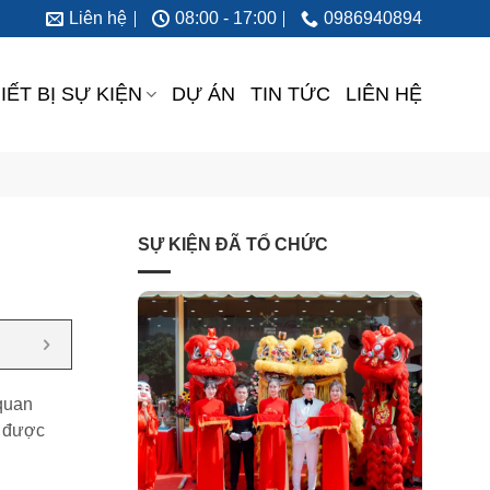
Liên hệ
08:00 - 17:00
0986940894
IẾT BỊ SỰ KIỆN
DỰ ÁN
TIN TỨC
LIÊN HỆ
SỰ KIỆN ĐÃ TỔ CHỨC
 quan
, được