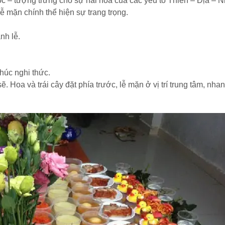
uộc – tượng trưng cho sự hài hòa của các yếu tố Thiên – Địa – 
ễ mặn chính thể hiện sự trang trọng.
nh lễ.
húc nghi thức.
. Hoa và trái cây đặt phía trước, lễ mặn ở vị trí trung tâm, nha