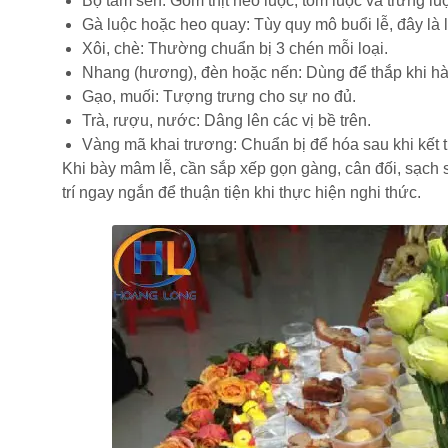
Bộ tam sên: Gồm thịt heo luộc, tôm luộc và trứng l
Gà luộc hoặc heo quay: Tùy quy mô buổi lễ, đây là l
Xôi, chè: Thường chuẩn bị 3 chén mỗi loại.
Nhang (hương), đèn hoặc nến: Dùng để thắp khi hà
Gạo, muối: Tượng trưng cho sự no đủ.
Trà, rượu, nước: Dâng lên các vị bề trên.
Vàng mã khai trương: Chuẩn bị để hóa sau khi kết t
Khi bày mâm lễ, cần sắp xếp gọn gàng, cân đối, sạch sẽ
trí ngay ngắn để thuận tiện khi thực hiện nghi thức.