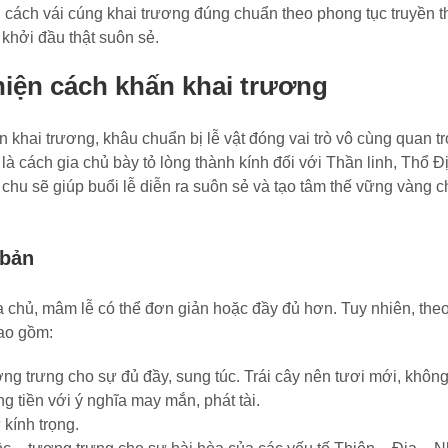
ách vái cúng khai trương đúng chuẩn theo phong tục truyền t
 khởi đầu thật suôn sẻ.
 hiện cách khấn khai trương
 khai trương, khâu chuẩn bị lễ vật đóng vai trò vô cùng quan tr
 cách gia chủ bày tỏ lòng thành kính đối với Thần linh, Thổ Đ
 chu sẽ giúp buổi lễ diễn ra suôn sẻ và tạo tâm thế vững vàng 
 bản
a chủ, mâm lễ có thể đơn giản hoặc đầy đủ hơn. Tuy nhiên, the
bao gồm:
ượng trưng cho sự đủ đầy, sung túc. Trái cây nên tươi mới, không
tiền với ý nghĩa may mắn, phát tài.
 kính trọng.