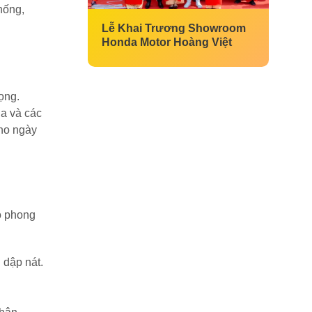
hống,
Lễ Khai Trương Showroom
Honda Motor Hoàng Việt
ọng.
ịa và các
cho ngày
o phong
 dập nát.