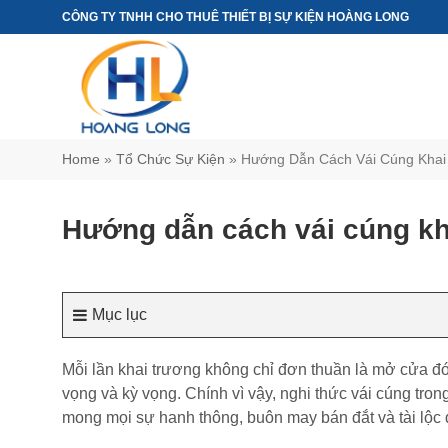
Chuyển
CÔNG TY TNHH CHO THUÊ THIẾT BỊ SỰ KIỆN HOÀNG LONG
đến
nội
dung
Home
»
Tổ Chức Sự Kiện
»
Hướng Dẫn Cách Vái Cúng Khai
Hướng dẫn cách vái cúng kha
Mục lục
Mỗi lần khai trương không chỉ đơn thuần là mở cửa đ
vọng và kỳ vọng. Chính vì vậy, nghi thức vái cúng tron
mong mọi sự hanh thông, buôn may bán đắt và tài lộc 