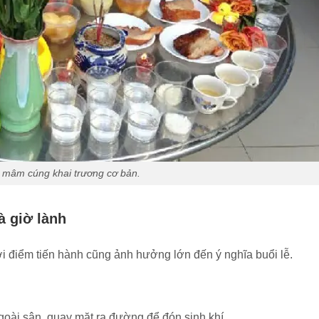
 mâm cúng khai trương cơ bản.
à giờ lành
thời điểm tiến hành cũng ảnh hưởng lớn đến ý nghĩa buổi lễ.
goài sân, quay mặt ra đường để đón sinh khí.