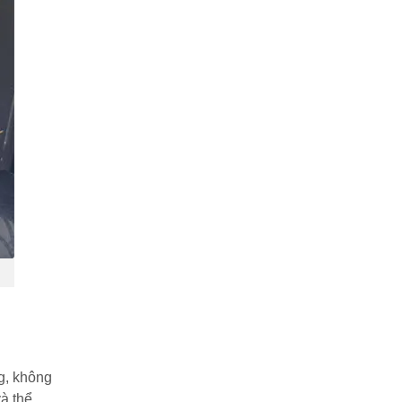
ng, không
và thể