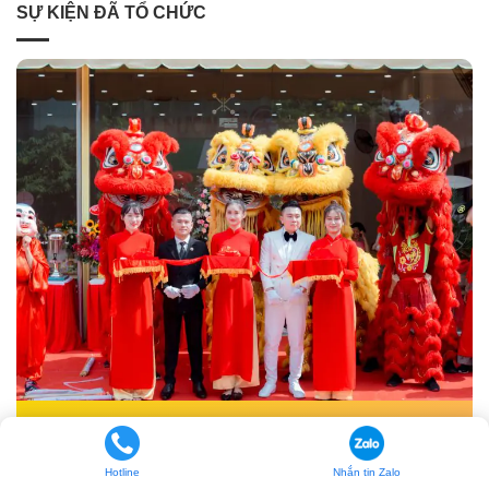
SỰ KIỆN ĐÃ TỔ CHỨC
Lễ Khai Trương Showroom Honda Motor Hoàng
Việt
Hotline
Nhắn tin Zalo