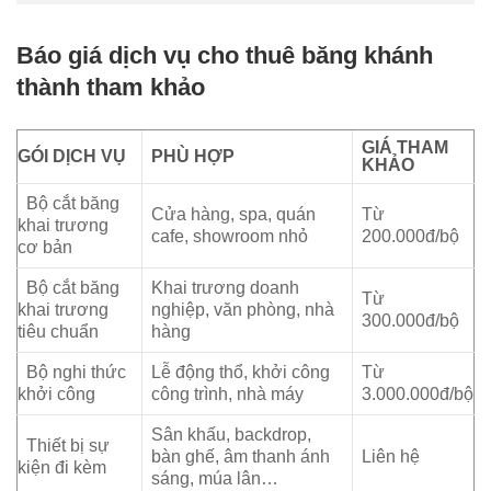
Báo giá dịch vụ cho thuê băng khánh
thành tham khảo
GIÁ THAM
GÓI DỊCH VỤ
PHÙ HỢP
KHẢO
Bộ cắt băng
Cửa hàng, spa, quán
Từ
khai trương
cafe, showroom nhỏ
200.000đ/bộ
cơ bản
Bộ cắt băng
Khai trương doanh
Từ
khai trương
nghiệp, văn phòng, nhà
300.000đ/bộ
tiêu chuẩn
hàng
Bộ nghi thức
Lễ động thổ, khởi công
Từ
khởi công
công trình, nhà máy
3.000.000đ/bộ
Sân khấu, backdrop,
Thiết bị sự
bàn ghế, âm thanh ánh
Liên hệ
kiện đi kèm
sáng, múa lân…