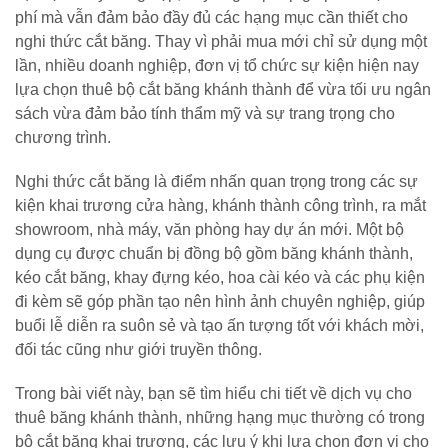
phí mà vẫn đảm bảo đầy đủ các hạng mục cần thiết cho
nghi thức cắt băng. Thay vì phải mua mới chỉ sử dụng một
lần, nhiều doanh nghiệp, đơn vị tổ chức sự kiện hiện nay
lựa chọn thuê bộ cắt băng khánh thành để vừa tối ưu ngân
sách vừa đảm bảo tính thẩm mỹ và sự trang trọng cho
chương trình.
Nghi thức cắt băng là điểm nhấn quan trọng trong các sự
kiện khai trương cửa hàng, khánh thành công trình, ra mắt
showroom, nhà máy, văn phòng hay dự án mới. Một bộ
dụng cụ được chuẩn bị đồng bộ gồm băng khánh thành,
kéo cắt băng, khay đựng kéo, hoa cài kéo và các phụ kiện
đi kèm sẽ góp phần tạo nên hình ảnh chuyên nghiệp, giúp
buổi lễ diễn ra suôn sẻ và tạo ấn tượng tốt với khách mời,
đối tác cũng như giới truyền thông.
Trong bài viết này, bạn sẽ tìm hiểu chi tiết về dịch vụ cho
thuê băng khánh thành, những hạng mục thường có trong
bộ cắt băng khai trương, các lưu ý khi lựa chọn đơn vị cho