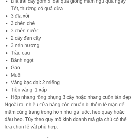
Đĩa trái cây gồm 5 loại quả giống mâm ngũ quả ngày
Tết, thường có quả dừa
3 đĩa xôi
3 chén chè
3 chén nước
2 cây đèn cầy
3 nén hương
Trầu cau
Bánh ngọt
Gạo
Muối
Vàng bạc đại: 2 miếng
Tiền vàng: 1 xấp
Hộp nhang rồng phụng 3 cây hoặc nhang cuốn tàn đẹp
Ngoài ra, nhiều cửa hàng còn chuẩn bị thêm lễ mặn để
mâm cúng trang trọng hơn như gà luộc, heo quay hoặc
đầu heo. Tùy theo quy mô kinh doanh mà gia chủ có thể
lựa chọn lễ vật phù hợp.