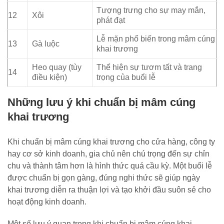
Tượng trưng cho sự may mắn,
12
Xôi
phát đạt
Lễ mặn phổ biến trong mâm cúng
13
Gà luộc
khai trương
Heo quay (tùy
Thể hiện sự tươm tất và trang
14
điều kiện)
trọng của buổi lễ
Những lưu ý khi chuẩn bị mâm cúng
khai trương
Khi chuẩn bị mâm cúng khai trương cho cửa hàng, công ty
hay cơ sở kinh doanh, gia chủ nên chú trọng đến sự chỉn
chu và thành tâm hơn là hình thức quá cầu kỳ. Một buổi lễ
được chuẩn bị gọn gàng, đúng nghi thức sẽ giúp ngày
khai trương diễn ra thuận lợi và tạo khởi đầu suôn sẻ cho
hoạt động kinh doanh.
Một số lưu ý quan trọng khi chuẩn bị mâm cúng khai