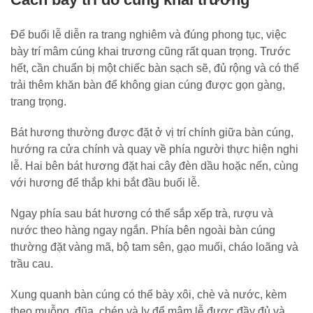
Để buổi lễ diễn ra trang nghiêm và đúng phong tục, việc
bày trí mâm cúng khai trương cũng rất quan trọng. Trước
hết, cần chuẩn bị một chiếc bàn sạch sẽ, đủ rộng và có thể
trải thêm khăn bàn để không gian cúng được gọn gàng,
trang trọng.
Bát hương thường được đặt ở vị trí chính giữa bàn cúng,
hướng ra cửa chính và quay về phía người thực hiện nghi
lễ. Hai bên bát hương đặt hai cây đèn dầu hoặc nến, cùng
với hương để thắp khi bắt đầu buổi lễ.
Ngay phía sau bát hương có thể sắp xếp trà, rượu và
nước theo hàng ngay ngắn. Phía bên ngoài bàn cúng
thường đặt vàng mã, bộ tam sên, gạo muối, cháo loãng và
trầu cau.
Xung quanh bàn cúng có thể bày xôi, chè và nước, kèm
theo muỗng, đũa, chén và ly để mâm lễ được đầy đủ và