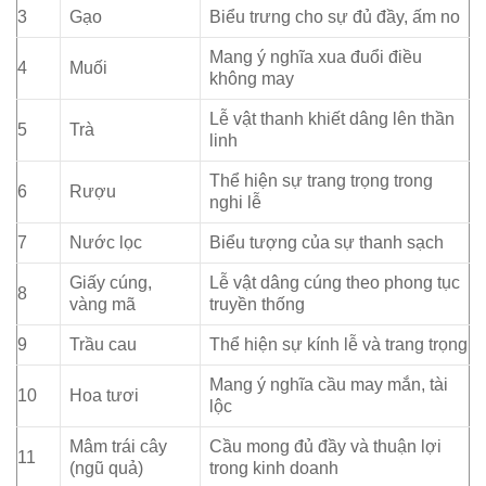
3
Gạo
Biểu trưng cho sự đủ đầy, ấm no
Mang ý nghĩa xua đuổi điều
4
Muối
không may
Lễ vật thanh khiết dâng lên thần
5
Trà
linh
Thể hiện sự trang trọng trong
6
Rượu
nghi lễ
7
Nước lọc
Biểu tượng của sự thanh sạch
Giấy cúng,
Lễ vật dâng cúng theo phong tục
8
vàng mã
truyền thống
9
Trầu cau
Thể hiện sự kính lễ và trang trọng
Mang ý nghĩa cầu may mắn, tài
10
Hoa tươi
lộc
Mâm trái cây
Cầu mong đủ đầy và thuận lợi
11
(ngũ quả)
trong kinh doanh