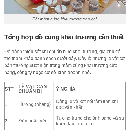
Đặt mâm cúng khai trương trọn gói.
Tổng hợp đồ cúng khai trương cần thiết
Để tránh thiếu sót khi chuẩn bị lễ khai trương, gia chủ có
thể tham khảo danh sách dưới đây. Đây là những lễ vật cơ
bản thường xuất hiện trong mâm cúng khai trương cửa
hàng, công ty hoặc cơ sở kinh doanh nhỏ.
LỄ VẬT CẦN
STT
Ý NGHĨA
CHUẨN BỊ
Dâng lễ và kết nối tâm linh khi
1
Hương (nhang)
đọc văn khấn
Tượng trưng cho ánh sáng và sự
2
Đèn hoặc nến
khởi đầu thuận lợi