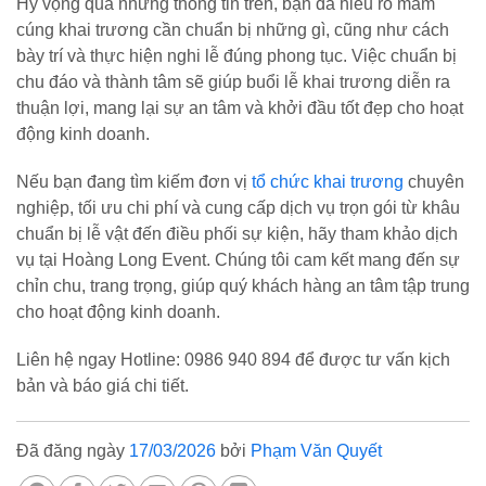
Hy vọng qua những thông tin trên, bạn đã hiểu rõ mâm
cúng khai trương cần chuẩn bị những gì, cũng như cách
bày trí và thực hiện nghi lễ đúng phong tục. Việc chuẩn bị
chu đáo và thành tâm sẽ giúp buổi lễ khai trương diễn ra
thuận lợi, mang lại sự an tâm và khởi đầu tốt đẹp cho hoạt
động kinh doanh.
Nếu bạn đang tìm kiếm đơn vị
tổ chức khai trương
chuyên
nghiệp, tối ưu chi phí và cung cấp dịch vụ trọn gói từ khâu
chuẩn bị lễ vật đến điều phối sự kiện, hãy tham khảo dịch
vụ tại Hoàng Long Event. Chúng tôi cam kết mang đến sự
chỉn chu, trang trọng, giúp quý khách hàng an tâm tập trung
cho hoạt động kinh doanh.
Liên hệ ngay Hotline: 0986 940 894 để được tư vấn kịch
bản và báo giá chi tiết.
Đã đăng ngày
17/03/2026
bởi
Phạm Văn Quyết