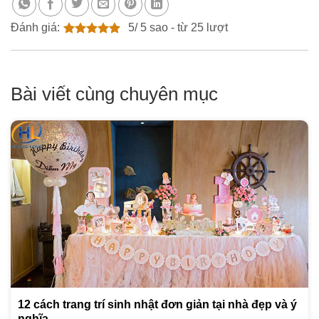
Đánh giá:
5
/
5
sao - từ
25
lượt
Bài viết cùng chuyên mục
12 cách trang trí sinh nhật đơn giản tại nhà đẹp và ý
nghĩa