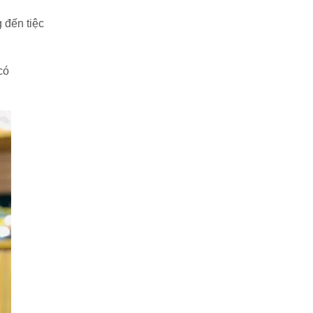
 đến tiệc
có