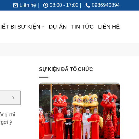
Liên hệ
08:00 - 17:00
0986940894
IẾT BỊ SỰ KIỆN
DỰ ÁN
TIN TỨC
LIÊN HỆ
SỰ KIỆN ĐÃ TỔ CHỨC
ông chỉ
 gợi ý