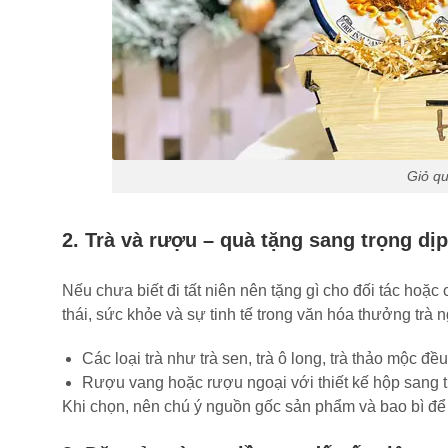
Giỏ qu
2. Trà và rượu – quà tặng sang trọng dị
Nếu chưa biết đi tất niên nên tặng gì cho đối tác hoặc 
thái, sức khỏe và sự tinh tế trong văn hóa thưởng trà n
Các loại trà như trà sen, trà ô long, trà thảo mộc đề
Rượu vang hoặc rượu ngoại với thiết kế hộp sang trọ
Khi chọn, nên chú ý nguồn gốc sản phẩm và bao bì để 