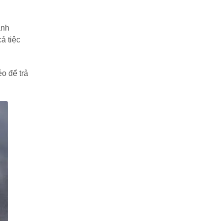
ánh
ả tiệc
o để trả