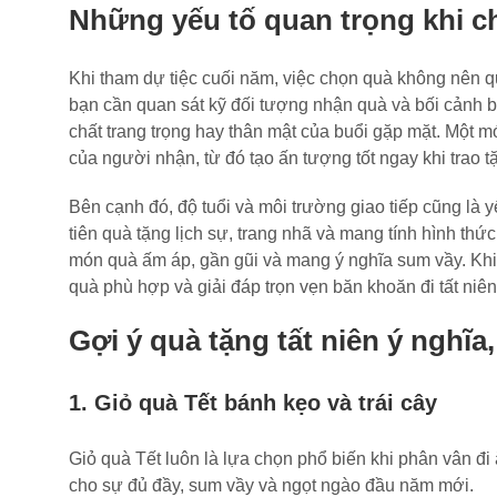
Những yếu tố quan trọng khi ch
Khi tham dự tiệc cuối năm, việc chọn quà không nên qua
bạn cần quan sát kỹ đối tượng nhận quà và bối cảnh buổ
chất trang trọng hay thân mật của buổi gặp mặt. Một m
của người nhận, từ đó tạo ấn tượng tốt ngay khi trao t
Bên cạnh đó, độ tuổi và môi trường giao tiếp cũng là yế
tiên quà tặng lịch sự, trang nhã và mang tính hình thứ
món quà ấm áp, gần gũi và mang ý nghĩa sum vầy. Khi
quà phù hợp và giải đáp trọn vẹn băn khoăn đi tất niê
Gợi ý quà tặng tất niên ý nghĩ
1. Giỏ quà Tết bánh kẹo và trái cây
Giỏ quà Tết luôn là lựa chọn phổ biến khi phân vân đi 
cho sự đủ đầy, sum vầy và ngọt ngào đầu năm mới.