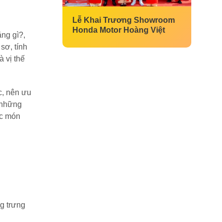
Lễ Khai Trương Showroom
Honda Motor Hoàng Việt
ặng gì?,
sơ, tính
 vị thế
c, nên ưu
n những
ợc món
ng trưng