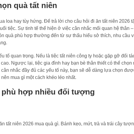
ọn quà tất niên
 loa hay tùy hứng. Để trả lời cho câu hỏi đi ăn tất niên 2026 t
i tiệc. Sự tinh tế thể hiện ở việc cân nhắc mối quan hệ thân – 
ón quà phù hợp thường đến từ sự thấu hiểu sở thích, nhu cầu và
ặng.
u tố quan trọng. Nếu là tiệc tất niên công ty hoặc gặp gỡ đối tá
c cao. Ngược lại, tiệc gia đình hay bạn bè thân thiết có thể chọ
 cân nhắc đầy đủ các yếu tố này, bạn sẽ dễ dàng lựa chọn đư
n nên mua gì một cách khéo léo nhất.
a, phù hợp nhiều đối tượng
ăn tất niên 2026 mua quà gì. Bánh kẹo, mứt, trà và trái cây tượ