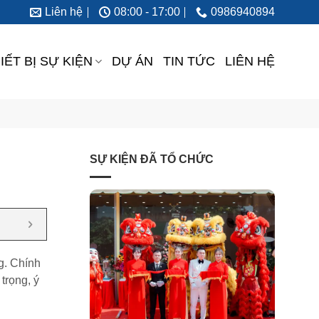
Liên hệ
08:00 - 17:00
0986940894
IẾT BỊ SỰ KIỆN
DỰ ÁN
TIN TỨC
LIÊN HỆ
SỰ KIỆN ĐÃ TỔ CHỨC
ng. Chính
trọng, ý