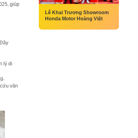
025, giúp
Lễ Khai Trương Showroom
Honda Motor Hoàng Việt
 Đây
 lý di
ng.
 cứu văn