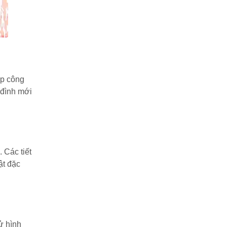
óp công
 đình mới
 Các tiết
ật đặc
ử hình