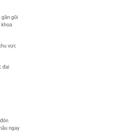
 gần gũi
, khoa
 khu vực
c đại
 đón
 hậu ngay