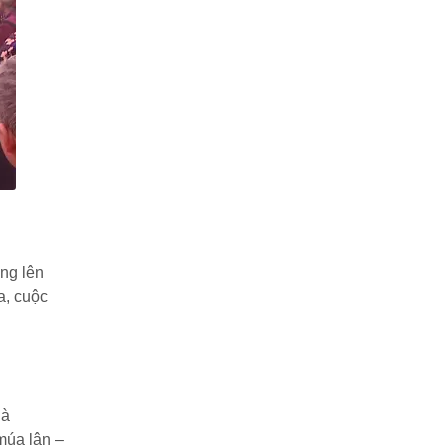
ơng lên
a, cuộc
là
múa lân –