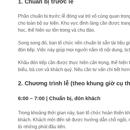
1. Chuẩn bị trước lễ
Phần chuẩn bị trước lễ đóng vai trò vô cùng quan trọ
cho toàn bộ sự kiện. Khu vực đình làng cần được trang
học, thể hiện sự tôn trọng và chu đáo.
Song song đó, ban tổ chức nên chuẩn bị sẵn tài liệu g
đón tiếp. Việc này giúp mọi người nắm rõ nội dung, lịc
Khâu đón tiếp cần được thực hiện cẩn trọng, thể hiện 
biểu, bà con và khách quý. Nếu cần tư vấn chi tiết hơn
2. Chương trình lễ (theo khung giờ cụ th
6:00 – 7:00 | Chuẩn bị, đón khách
Trong khoảng thời gian này, ban tổ chức hoàn thiện khâ
khách. Khách mời đến sẽ được hướng dẫn chỗ ngồi, nhậ
từ những phút đầu tiên.