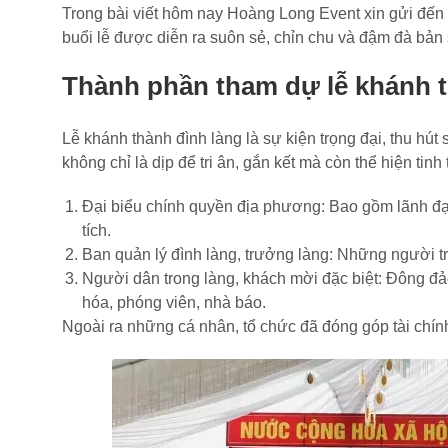
Trong bài viết hôm nay Hoàng Long Event xin gửi đến 
buổi lễ được diễn ra suôn sẻ, chỉn chu và đậm đà bản 
Thành phần tham dự lễ khánh t
Lễ khánh thành đình làng là sự kiện trọng đại, thu h
không chỉ là dịp để tri ân, gắn kết mà còn thể hiện ti
Đại biểu chính quyền địa phương: Bao gồm lãnh đạo
tích.
Ban quản lý đình làng, trưởng làng: Những người trực
Người dân trong làng, khách mời đặc biệt: Đông đả
hóa, phóng viên, nhà báo.
Ngoài ra những cá nhân, tổ chức đã đóng góp tài chính