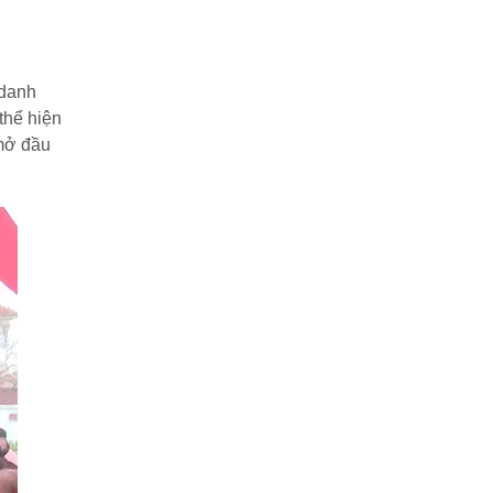
 danh
thể hiện
 mở đầu