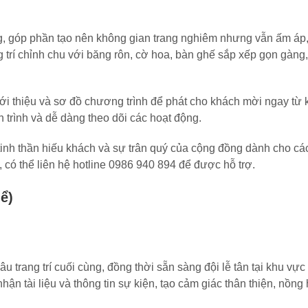
ng, góp phần tạo nên không gian trang nghiêm nhưng vẫn ấm áp,
 trí chỉnh chu với băng rôn, cờ hoa, bàn ghế sắp xếp gọn gàng
iới thiệu và sơ đồ chương trình để phát cho khách mời ngay từ
h trình và dễ dàng theo dõi các hoạt động.
tinh thần hiếu khách và sự trân quý của cộng đồng dành cho cá
, có thể liên hệ hotline 0986 940 894 để được hỗ trợ.
ể)
u trang trí cuối cùng, đồng thời sẵn sàng đội lễ tân tại khu vực
n tài liệu và thông tin sự kiện, tạo cảm giác thân thiện, nồng