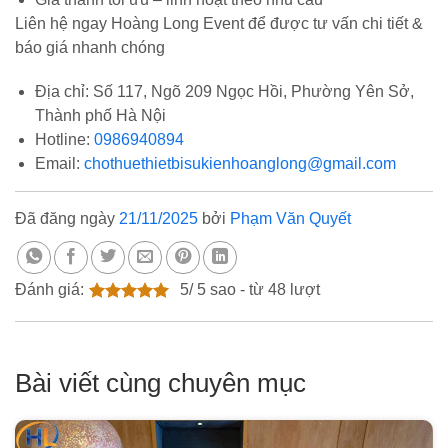
Liên hệ ngay Hoàng Long Event để được tư vấn chi tiết &
báo giá nhanh chóng
Địa chỉ: Số 117, Ngõ 209 Ngọc Hồi, Phường Yên Sở,
Thành phố Hà Nội
Hotline:
0986940894
Email:
chothuethietbisukienhoanglong@gmail.com
Đã đăng ngày
21/11/2025
bởi
Phạm Văn Quyết
Đánh giá:
5
/
5
sao - từ
48
lượt
Bài viết cùng chuyên mục