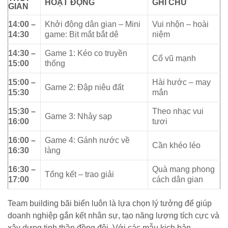
HOẠT ĐỘNG
GHI CHÚ
GIAN
14:00 –
Khởi động dân gian – Mini
Vui nhộn – hoài
14:30
game: Bịt mắt bắt dê
niệm
14:30 –
Game 1: Kéo co truyền
Cổ vũ mạnh
15:00
thống
15:00 –
Hài hước – may
Game 2: Đập niêu đất
15:30
mắn
15:30 –
Theo nhạc vui
Game 3: Nhảy sạp
16:00
tươi
16:00 –
Game 4: Gánh nước về
Cần khéo léo
16:30
làng
16:30 –
Quà mang phong
Tổng kết – trao giải
17:00
cách dân gian
Team building bãi biển luôn là lựa chọn lý tưởng để giúp
doanh nghiệp gắn kết nhân sự, tạo năng lượng tích cực và
xây dựng tinh thần đồng đội. Với các mẫu kịch bản,