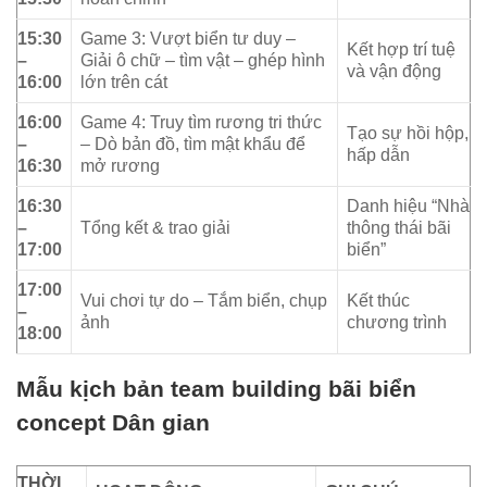
15:30
Game 3: Vượt biển tư duy –
Kết hợp trí tuệ
–
Giải ô chữ – tìm vật – ghép hình
và vận động
16:00
lớn trên cát
16:00
Game 4: Truy tìm rương tri thức
Tạo sự hồi hộp,
–
– Dò bản đồ, tìm mật khẩu để
hấp dẫn
16:30
mở rương
16:30
Danh hiệu “Nhà
–
Tổng kết & trao giải
thông thái bãi
17:00
biển”
17:00
Vui chơi tự do – Tắm biển, chụp
Kết thúc
–
ảnh
chương trình
18:00
Mẫu kịch bản team building bãi biển
concept Dân gian
THỜI