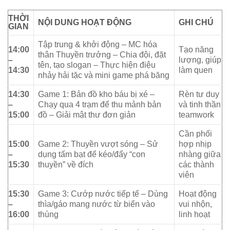
THỜI
NỘI DUNG HOẠT ĐỘNG
GHI CHÚ
GIAN
Tập trung & khởi động – MC hóa
14:00
Tạo năng
thân Thuyền trưởng – Chia đội, đặt
–
lượng, giúp
tên, tạo slogan – Thực hiện điệu
14:30
làm quen
nhảy hải tặc và mini game phá băng
14:30
Game 1: Bản đồ kho báu bị xé –
Rèn tư duy
–
Chạy qua 4 trạm để thu mảnh bản
và tinh thần
15:00
đồ – Giải mật thư đơn giản
teamwork
Cần phối
15:00
Game 2: Thuyền vượt sóng – Sử
hợp nhịp
–
dụng tấm bạt để kéo/đẩy “con
nhàng giữa
15:30
thuyền” về đích
các thành
viên
15:30
Game 3: Cướp nước tiếp tế – Dùng
Hoạt động
–
thìa/gáo mang nước từ biển vào
vui nhộn,
16:00
thùng
linh hoạt