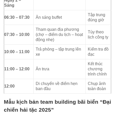
Ngày 2 –
Sáng
Tập trung
06:30 – 07:30
Ăn sáng buffet
đúng giờ
Tham quan địa phương
Tùy theo
07:30 – 10:00
(chợ – điểm du lịch – hoạt
lịch công ty
động nhẹ)
Trả phòng – tập trung lên
Kiểm tra đồ
10:00 – 11:00
xe
đạc
Kết thúc
11:00 – 12:00
Ăn trưa
chương
trình chính
Di chuyển về điểm hẹn
Chụp ảnh
12:00
ban đầu
toàn đoàn
Mẫu kịch bản team building bãi biển “Đại
chiến hải tặc 2025”