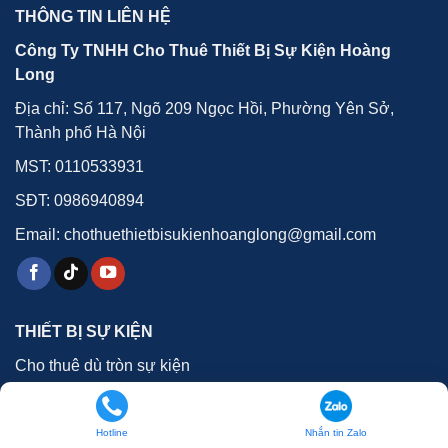
THÔNG TIN LIÊN HỆ
Công Ty TNHH Cho Thuê Thiết Bị Sự Kiện Hoàng
Long
Địa chỉ: Số 117, Ngõ 209 Ngọc Hồi, Phường Yên Sở,
Thành phố Hà Nội
MST: 0110533931
SĐT:
0986940894
Email: chothuethietbisukienhoanglong@gmail.com
THIẾT BỊ SỰ KIỆN
Cho thuê dù tròn sự kiện
Nhà giàn không gian
Sân khấu sự kiện
Hotline
Nhắn tin Zalo
Bàn ghế Xuân Hòa, banquet