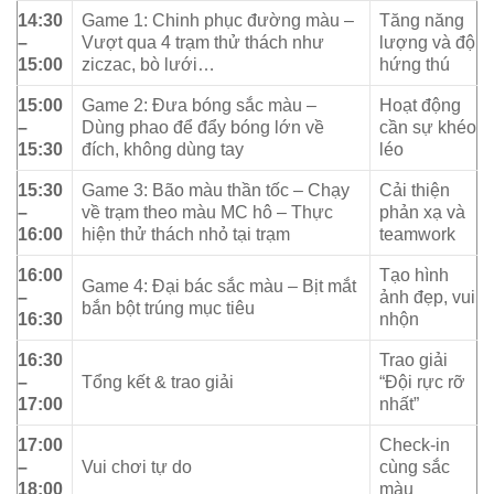
14:30
Game 1: Chinh phục đường màu –
Tăng năng
–
Vượt qua 4 trạm thử thách như
lượng và độ
15:00
ziczac, bò lưới…
hứng thú
15:00
Game 2: Đưa bóng sắc màu –
Hoạt động
–
Dùng phao để đẩy bóng lớn về
cần sự khéo
15:30
đích, không dùng tay
léo
15:30
Game 3: Bão màu thần tốc – Chạy
Cải thiện
–
về trạm theo màu MC hô – Thực
phản xạ và
16:00
hiện thử thách nhỏ tại trạm
teamwork
16:00
Tạo hình
Game 4: Đại bác sắc màu – Bịt mắt
–
ảnh đẹp, vui
bắn bột trúng mục tiêu
16:30
nhộn
16:30
Trao giải
–
Tổng kết & trao giải
“Đội rực rỡ
17:00
nhất”
17:00
Check-in
–
Vui chơi tự do
cùng sắc
18:00
màu