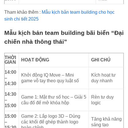
Tham khảo thêm :
Mẫu kịch bản team building cho học
sinh chi tiết 2025
Mẫu kịch bản team building bãi biển “Đại
chiến nhà thông thái”
THỜI
HOẠT ĐỘNG
GHI CHÚ
GIAN
14:00
Khởi động IQ Move – Mini
Kích hoạt tư
–
game vỗ tay theo quy luật số
duy nhanh
14:30
14:30
Game 1: Mật thư số học – Giải 5
Rèn tư duy
–
câu đố để mở khóa hộp
logic
15:00
15:00
Game 2: Lắp logo 3D – Dùng
Tăng khả năng
–
các khối để ghép thành logo
sáng tạo
15:30
hoàn chỉnh