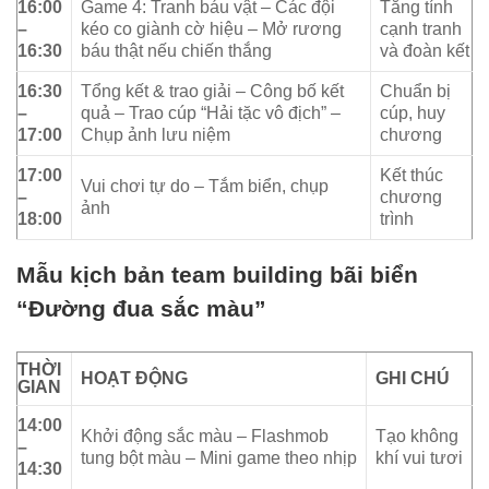
16:00
Game 4: Tranh báu vật – Các đội
Tăng tính
–
kéo co giành cờ hiệu – Mở rương
cạnh tranh
16:30
báu thật nếu chiến thắng
và đoàn kết
16:30
Tổng kết & trao giải – Công bố kết
Chuẩn bị
–
quả – Trao cúp “Hải tặc vô địch” –
cúp, huy
17:00
Chụp ảnh lưu niệm
chương
17:00
Kết thúc
Vui chơi tự do – Tắm biển, chụp
–
chương
ảnh
18:00
trình
Mẫu kịch bản team building bãi biển
“Đường đua sắc màu”
THỜI
HOẠT ĐỘNG
GHI CHÚ
GIAN
14:00
Khởi động sắc màu – Flashmob
Tạo không
–
tung bột màu – Mini game theo nhịp
khí vui tươi
14:30