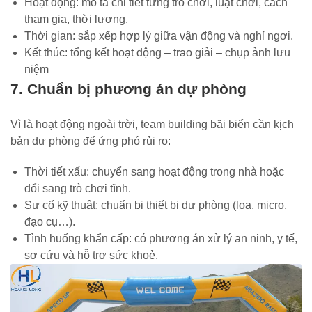
Hoạt động: mô tả chi tiết từng trò chơi, luật chơi, cách
tham gia, thời lượng.
Thời gian: sắp xếp hợp lý giữa vận động và nghỉ ngơi.
Kết thúc: tổng kết hoạt động – trao giải – chụp ảnh lưu
niệm
7. Chuẩn bị phương án dự phòng
Vì là hoạt động ngoài trời, team building bãi biển cần kịch
bản dự phòng để ứng phó rủi ro:
Thời tiết xấu: chuyển sang hoạt động trong nhà hoặc
đổi sang trò chơi tĩnh.
Sự cố kỹ thuật: chuẩn bị thiết bị dự phòng (loa, micro,
đạo cụ…).
Tình huống khẩn cấp: có phương án xử lý an ninh, y tế,
sơ cứu và hỗ trợ sức khoẻ.