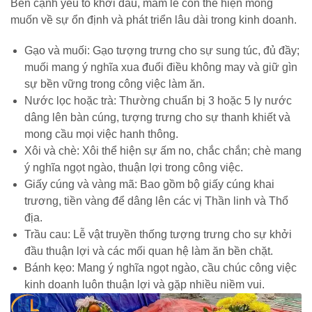
Bên cạnh yếu tố khởi đầu, mâm lễ còn thể hiện mong
muốn về sự ổn định và phát triển lâu dài trong kinh doanh.
Gạo và muối: Gạo tượng trưng cho sự sung túc, đủ đầy;
muối mang ý nghĩa xua đuổi điều không may và giữ gìn
sự bền vững trong công việc làm ăn.
Nước lọc hoặc trà: Thường chuẩn bị 3 hoặc 5 ly nước
dâng lên bàn cúng, tượng trưng cho sự thanh khiết và
mong cầu mọi việc hanh thông.
Xôi và chè: Xôi thể hiện sự ấm no, chắc chắn; chè mang
ý nghĩa ngọt ngào, thuận lợi trong công việc.
Giấy cúng và vàng mã: Bao gồm bộ giấy cúng khai
trương, tiền vàng để dâng lên các vị Thần linh và Thổ
địa.
Trầu cau: Lễ vật truyền thống tượng trưng cho sự khởi
đầu thuận lợi và các mối quan hệ làm ăn bền chặt.
Bánh kẹo: Mang ý nghĩa ngọt ngào, cầu chúc công việc
kinh doanh luôn thuận lợi và gặp nhiều niềm vui.