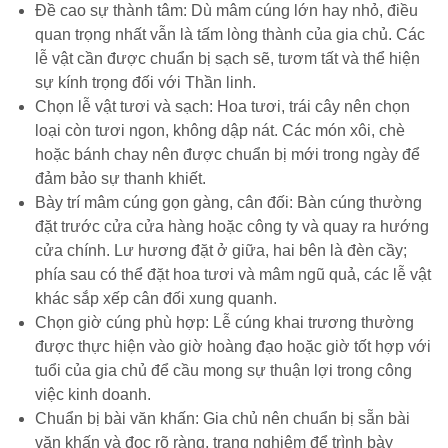
Đề cao sự thành tâm: Dù mâm cúng lớn hay nhỏ, điều
quan trọng nhất vẫn là tấm lòng thành của gia chủ. Các
lễ vật cần được chuẩn bị sạch sẽ, tươm tất và thể hiện
sự kính trọng đối với Thần linh.
Chọn lễ vật tươi và sạch: Hoa tươi, trái cây nên chọn
loại còn tươi ngon, không dập nát. Các món xôi, chè
hoặc bánh chay nên được chuẩn bị mới trong ngày để
đảm bảo sự thanh khiết.
Bày trí mâm cúng gọn gàng, cân đối: Bàn cúng thường
đặt trước cửa cửa hàng hoặc công ty và quay ra hướng
cửa chính. Lư hương đặt ở giữa, hai bên là đèn cầy;
phía sau có thể đặt hoa tươi và mâm ngũ quả, các lễ vật
khác sắp xếp cân đối xung quanh.
Chọn giờ cúng phù hợp: Lễ cúng khai trương thường
được thực hiện vào giờ hoàng đạo hoặc giờ tốt hợp với
tuổi của gia chủ để cầu mong sự thuận lợi trong công
việc kinh doanh.
Chuẩn bị bài văn khấn: Gia chủ nên chuẩn bị sẵn bài
văn khấn và đọc rõ ràng, trang nghiêm để trình bày