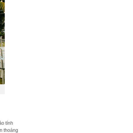
ảo tính
an thoáng