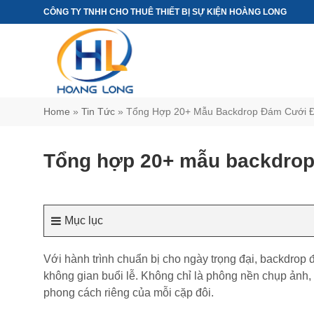
Chuyển
CÔNG TY TNHH CHO THUÊ THIẾT BỊ SỰ KIỆN HOÀNG LONG
đến
nội
dung
Home
»
Tin Tức
»
Tổng Hợp 20+ Mẫu Backdrop Đám Cưới Đ
Tổng hợp 20+ mẫu backdrop 
Mục lục
Với hành trình chuẩn bị cho ngày trọng đại, backdrop đá
không gian buổi lễ. Không chỉ là phông nền chụp ảnh,
phong cách riêng của mỗi cặp đôi.