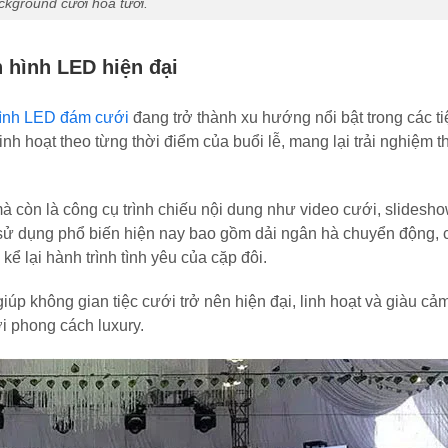
ckground cưới hoa tươi.
 hình LED hiện đại
ình LED đám cưới
đang trở thành xu hướng nổi bật trong các t
nh hoạt theo từng thời điểm của buổi lễ, mang lại trải nghiệm th
 còn là công cụ trình chiếu nội dung như video cưới, slidesho
sử dụng phổ biến hiện nay bao gồm dải ngân hà chuyển động, 
ể lại hành trình tình yêu của cặp đôi.
úp không gian tiệc cưới trở nên hiện đại, linh hoạt và giàu cả
i phong cách luxury.