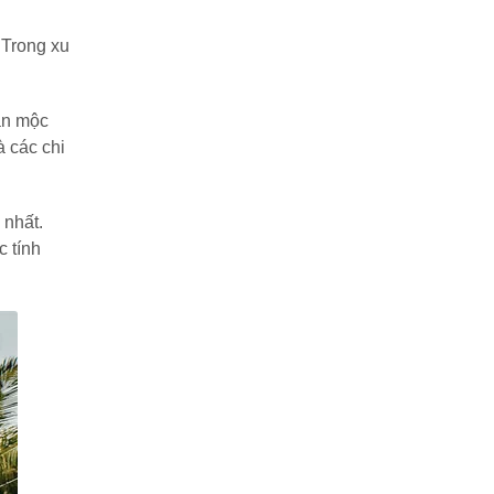
 Trong xu
ian mộc
 các chi
 nhất.
c tính