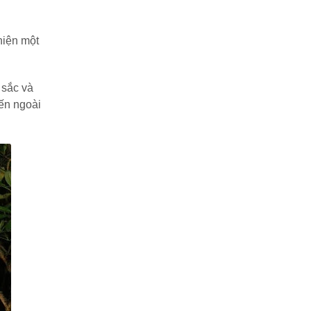
hiện một
 sắc và
đến ngoài