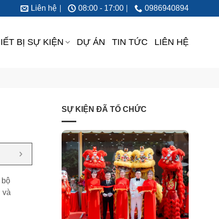
Liên hệ
08:00 - 17:00
0986940894
IẾT BỊ SỰ KIỆN
DỰ ÁN
TIN TỨC
LIÊN HỆ
SỰ KIỆN ĐÃ TỔ CHỨC
 bộ
u và