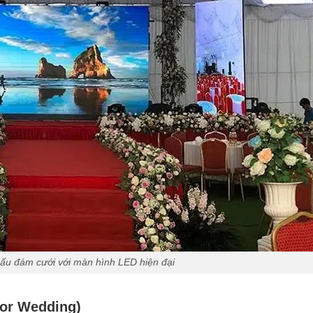
ấu đám cưới với màn hình LED hiện đại
oor Wedding)