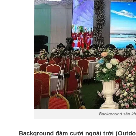
Background sân kh
Background đám cưới ngoài trời (Outd