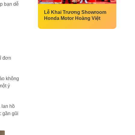
úp bạn dễ
Lễ Khai Trương Showroom
Honda Motor Hoàng Việt
hỉ đơn
vào không
một ý
 lan hồ
c gần gũi