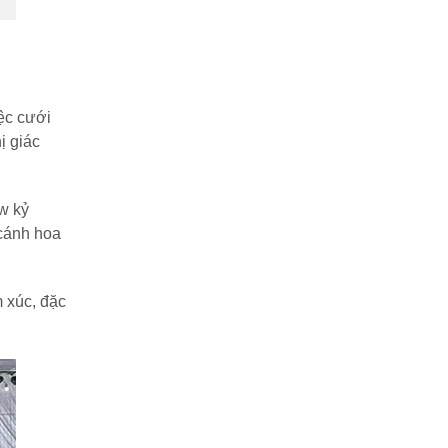
iệc cưới
ị giác
w kỷ
cánh hoa
m xúc, đặc