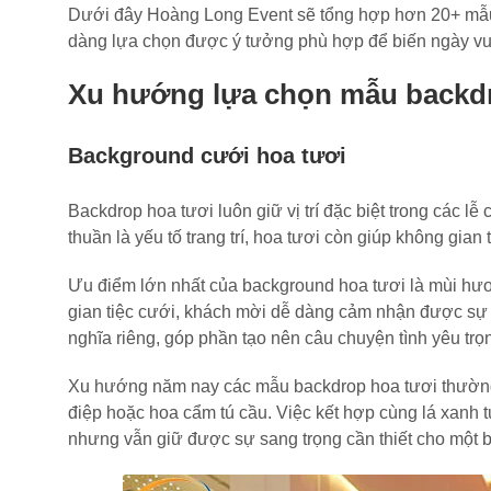
Dưới đây Hoàng Long Event sẽ tổng hợp hơn 20+ mẫu 
dàng lựa chọn được ý tưởng phù hợp để biến ngày vui
Xu hướng lựa chọn mẫu backdro
Background cưới hoa tươi
Backdrop hoa tươi luôn giữ vị trí đặc biệt trong các 
thuần là yếu tố trang trí, hoa tươi còn giúp không gia
Ưu điểm lớn nhất của background hoa tươi là mùi hươ
gian tiệc cưới, khách mời dễ dàng cảm nhận được sự ti
nghĩa riêng, góp phần tạo nên câu chuyện tình yêu trọ
Xu hướng năm nay các mẫu backdrop hoa tươi thường
điệp hoặc hoa cẩm tú cầu. Việc kết hợp cùng lá xanh t
nhưng vẫn giữ được sự sang trọng cần thiết cho một bu