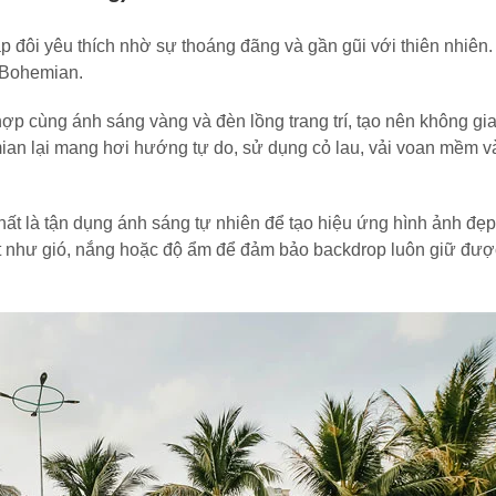
ặp đôi yêu thích nhờ sự thoáng đãng và gần gũi với thiên nhiên.
à Bohemian.
hợp cùng ánh sáng vàng và đèn lồng trang trí, tạo nên không g
n lại mang hơi hướng tự do, sử dụng cỏ lau, vải voan mềm và
nhất là tận dụng ánh sáng tự nhiên để tạo hiệu ứng hình ảnh đẹp
ết như gió, nắng hoặc độ ẩm để đảm bảo backdrop luôn giữ đượ