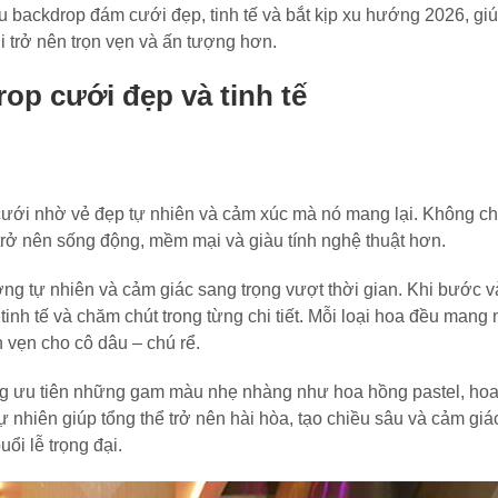
backdrop đám cưới đẹp, tinh tế và bắt kịp xu hướng 2026, gi
 trở nên trọn vẹn và ấn tượng hơn.
p cưới đẹp và tinh tế
lễ cưới nhờ vẻ đẹp tự nhiên và cảm xúc mà nó mang lại. Không c
n trở nên sống động, mềm mại và giàu tính nghệ thuật hơn.
ng tự nhiên và cảm giác sang trọng vượt thời gian. Khi bước 
nh tế và chăm chút trong từng chi tiết. Mỗi loại hoa đều mang 
n vẹn cho cô dâu – chú rể.
 ưu tiên những gam màu nhẹ nhàng như hoa hồng pastel, hoa
ự nhiên giúp tổng thể trở nên hài hòa, tạo chiều sâu và cảm giá
ổi lễ trọng đại.