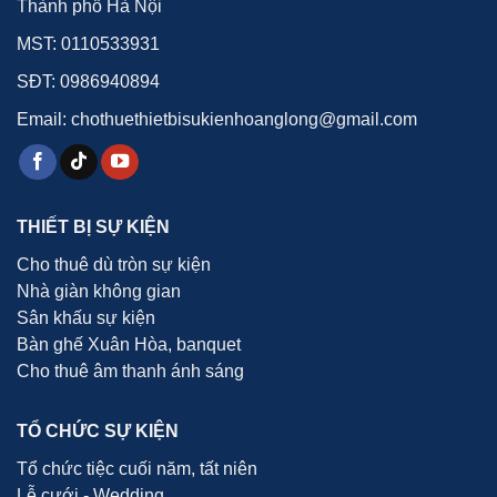
Thành phố Hà Nội
MST: 0110533931
SĐT:
0986940894
Email: chothuethietbisukienhoanglong@gmail.com
THIẾT BỊ SỰ KIỆN
Cho thuê dù tròn sự kiện
Nhà giàn không gian
Sân khấu sự kiện
Bàn ghế Xuân Hòa, banquet
Cho thuê âm thanh ánh sáng
TỔ CHỨC SỰ KIỆN
Tổ chức tiệc cuối năm, tất niên
Lễ cưới - Wedding