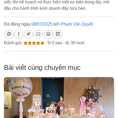
việc lên kế hoạch và thực hiện một sự kiện trọng đại, mở
đầu cho hành trình kinh doanh đầy hứa hẹn.
Đã đăng ngày
08/07/2025
bởi
Phạm Văn Quyết
Đánh giá:
5
/
5
sao - từ
30
lượt
Bài viết cùng chuyên mục