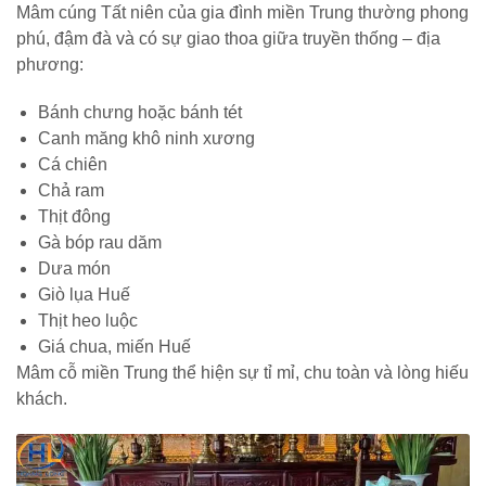
Mâm cúng Tất niên của gia đình miền Trung thường phong
phú, đậm đà và có sự giao thoa giữa truyền thống – địa
phương:
Bánh chưng hoặc bánh tét
Canh măng khô ninh xương
Cá chiên
Chả ram
Thịt đông
Gà bóp rau dăm
Dưa món
Giò lụa Huế
Thịt heo luộc
Giá chua, miến Huế
Mâm cỗ miền Trung thể hiện sự tỉ mỉ, chu toàn và lòng hiếu
khách.