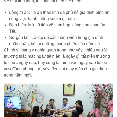
Về mặt tinh thần, lễ cúng tất niên thể hiện:
Lòng tri ân: Tạ ơn thần linh đã phù hộ gia đình bình an,
công việc hanh thông suốt một năm.
Đạo hiếu: Mời tổ tiên về sum họp, cùng con cháu ăn
Tết.
Sự gắn kết: Là dịp để các thành viên trong gia đình
quây quần, bỏ lại những muộn phiền của năm cũ.
Chính vì mang ý nghĩa quan trọng như vậy, nhiều người
thường thắc mắc ngày tất niên là ngày gì, tất niên thường
tổ chức ngày nào, hay cúng tất niên vào ngày nào tốt để
vừa đúng phong tục, vừa đem lại may mắn cho gia đình
trong năm mới.