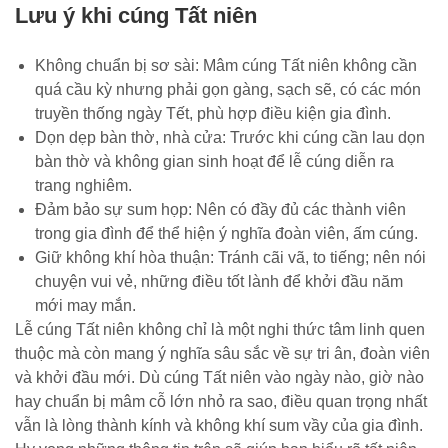
Lưu ý khi cúng Tất niên
Không chuẩn bị sơ sài: Mâm cúng Tất niên không cần
quá cầu kỳ nhưng phải gọn gàng, sạch sẽ, có các món
truyền thống ngày Tết, phù hợp điều kiện gia đình.
Dọn dẹp bàn thờ, nhà cửa: Trước khi cúng cần lau dọn
bàn thờ và không gian sinh hoạt để lễ cúng diễn ra
trang nghiêm.
Đảm bảo sự sum họp: Nên có đầy đủ các thành viên
trong gia đình để thể hiện ý nghĩa đoàn viên, ấm cúng.
Giữ không khí hòa thuận: Tránh cãi vã, to tiếng; nên nói
chuyện vui vẻ, những điều tốt lành để khởi đầu năm
mới may mắn.
Lễ cúng Tất niên không chỉ là một nghi thức tâm linh quen
thuộc mà còn mang ý nghĩa sâu sắc về sự tri ân, đoàn viên
và khởi đầu mới. Dù cúng Tất niên vào ngày nào, giờ nào
hay chuẩn bị mâm cỗ lớn nhỏ ra sao, điều quan trọng nhất
vẫn là lòng thành kính và không khí sum vầy của gia đình.