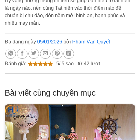
Hy vọng những thông tin trên sẽ giúp bạn hiểu rõ tất niên
là ngày nào, nên cúng Tất niên vào thời điểm nào để
chuẩn bị chu đáo, đón năm mới bình an, hạnh phúc và
nhiều may mắn.
Đã đăng ngày
05/01/2026
bởi
Phạm Văn Quyết
Đánh giá:
5
/
5
sao - từ
42
lượt
Bài viết cùng chuyên mục