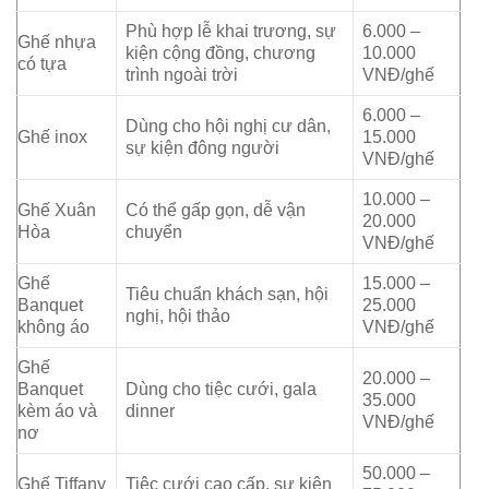
Phù hợp lễ khai trương, sự
6.000 –
Ghế nhựa
kiện cộng đồng, chương
10.000
có tựa
trình ngoài trời
VNĐ/ghế
6.000 –
Dùng cho hội nghị cư dân,
Ghế inox
15.000
sự kiện đông người
VNĐ/ghế
10.000 –
Ghế Xuân
Có thể gấp gọn, dễ vận
20.000
Hòa
chuyển
VNĐ/ghế
Ghế
15.000 –
Tiêu chuẩn khách sạn, hội
Banquet
25.000
nghị, hội thảo
không áo
VNĐ/ghế
Ghế
20.000 –
Banquet
Dùng cho tiệc cưới, gala
35.000
kèm áo và
dinner
VNĐ/ghế
nơ
50.000 –
Ghế Tiffany
Tiệc cưới cao cấp, sự kiện