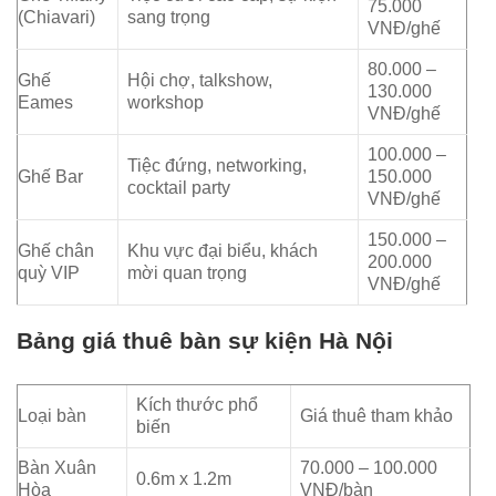
75.000
(Chiavari)
sang trọng
VNĐ/ghế
80.000 –
Ghế
Hội chợ, talkshow,
130.000
Eames
workshop
VNĐ/ghế
100.000 –
Tiệc đứng, networking,
Ghế Bar
150.000
cocktail party
VNĐ/ghế
150.000 –
Ghế chân
Khu vực đại biểu, khách
200.000
quỳ VIP
mời quan trọng
VNĐ/ghế
Bảng giá thuê bàn sự kiện Hà Nội
Kích thước phổ
Loại bàn
Giá thuê tham khảo
biến
Bàn Xuân
70.000 – 100.000
0.6m x 1.2m
Hòa
VNĐ/bàn