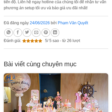
tiến độ. Liên hệ ngay hotline của chúng tôi để nhận tư vấn
phương án setup tối ưu và báo giá ưu đãi nhất!
Đã đăng ngày
24/06/2026
bởi
Phạm Văn Quyết
Đánh giá:
5
/
5
sao - từ
26
lượt
Bài viết cùng chuyên mục