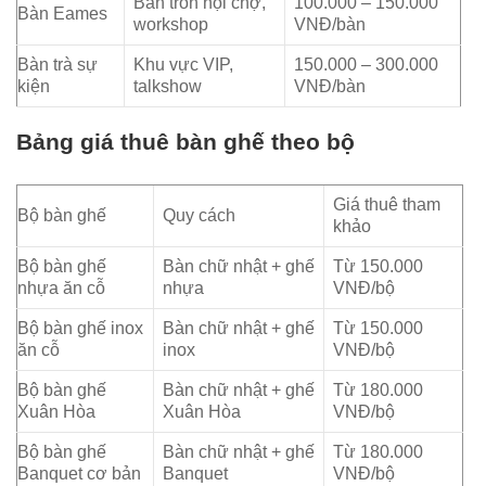
Bàn tròn hội chợ,
100.000 – 150.000
Bàn Eames
workshop
VNĐ/bàn
Bàn trà sự
Khu vực VIP,
150.000 – 300.000
kiện
talkshow
VNĐ/bàn
Bảng giá thuê bàn ghế theo bộ
Giá thuê tham
Bộ bàn ghế
Quy cách
khảo
Bộ bàn ghế
Bàn chữ nhật + ghế
Từ 150.000
nhựa ăn cỗ
nhựa
VNĐ/bộ
Bộ bàn ghế inox
Bàn chữ nhật + ghế
Từ 150.000
ăn cỗ
inox
VNĐ/bộ
Bộ bàn ghế
Bàn chữ nhật + ghế
Từ 180.000
Xuân Hòa
Xuân Hòa
VNĐ/bộ
Bộ bàn ghế
Bàn chữ nhật + ghế
Từ 180.000
Banquet cơ bản
Banquet
VNĐ/bộ