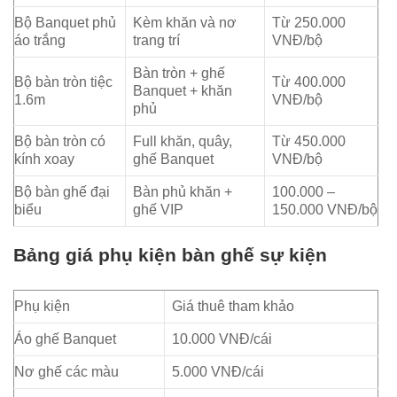
Bộ Banquet phủ
Kèm khăn và nơ
Từ 250.000
áo trắng
trang trí
VNĐ/bộ
Bàn tròn + ghế
Bộ bàn tròn tiệc
Từ 400.000
Banquet + khăn
1.6m
VNĐ/bộ
phủ
Bộ bàn tròn có
Full khăn, quây,
Từ 450.000
kính xoay
ghế Banquet
VNĐ/bộ
Bộ bàn ghế đại
Bàn phủ khăn +
100.000 –
biểu
ghế VIP
150.000 VNĐ/bộ
Bảng giá phụ kiện bàn ghế sự kiện
Phụ kiện
Giá thuê tham khảo
Áo ghế Banquet
10.000 VNĐ/cái
Nơ ghế các màu
5.000 VNĐ/cái