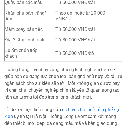
Quây bàn các màu
Từ 50.000 VNĐ/cái
Khăn phủ bàn trắng/
Theo gói hoặc từ 20.000
đen
VNĐ/cái
Mâm xoay bàn tiệc
Từ 50.000 VNĐ/cái
Đĩa 3 tầng teabreak
Từ 30.000 VNĐ/cái
Bộ ấm chén tiếp
Từ 50.000 VNĐ/bộ
khách
Hoàng Long Event hy vọng những kinh nghiệm trên sẽ
giúp bạn dễ dàng lựa chọn loại bàn ghế phù hợp và tối ưu
ngân sách cho sự kiện sắp tới. Một không gian được bày
trí chỉn chu, chuyên nghiệp chính là yếu tố quan trọng tạo
nên ấn tượng tốt đẹp trong lòng khách mời.
Là đơn vị trực tiếp cung cấp
dịch vụ cho thuê bàn ghế sự
kiện
uy tín tại Hà Nội, Hoàng Long Event cam kết mang
đến thiết bị mới đẹp, đa dạng mẫu mã và bàn giao đúng