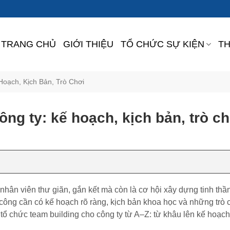
TRANG CHỦ
GIỚI THIỆU
TỔ CHỨC SỰ KIỆN
TH
oạch, Kịch Bản, Trò Chơi
ng ty: kế hoạch, kịch bản, trò ch
 nhân viên thư giãn, gắn kết mà còn là cơ hội xây dựng tinh thầ
công cần có kế hoạch rõ ràng, kịch bản khoa học và những trò 
 tổ chức team building cho công ty từ A–Z: từ khâu lên kế hoạch,