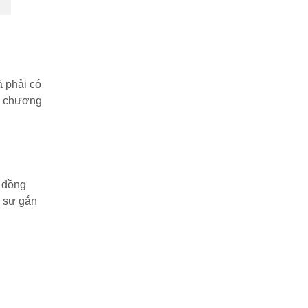
à phải có
bị chương
n đồng
m sự gắn