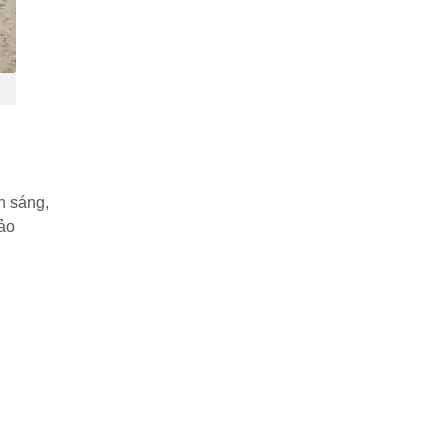
h sáng,
bảo