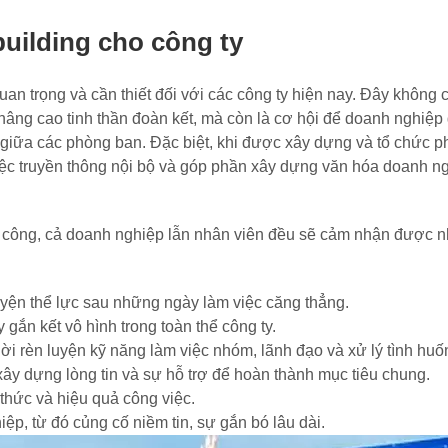
building cho công ty
n trọng và cần thiết đối với các công ty hiện nay. Đây không ch
 nâng cao tinh thần đoàn kết, mà còn là cơ hội để doanh nghiệp 
 giữa các phòng ban. Đặc biệt, khi được xây dựng và tổ chức p
iệc truyền thông nội bộ và góp phần xây dựng văn hóa doanh n
nh công, cả doanh nghiệp lẫn nhân viên đều sẽ cảm nhận được 
uyện thể lực sau những ngày làm việc căng thẳng.
 gắn kết vô hình trong toàn thể công ty.
i rèn luyện kỹ năng làm việc nhóm, lãnh đạo và xử lý tình huố
xây dựng lòng tin và sự hỗ trợ để hoàn thành mục tiêu chung.
thức và hiệu quả công việc.
ệp, từ đó củng cố niềm tin, sự gắn bó lâu dài.