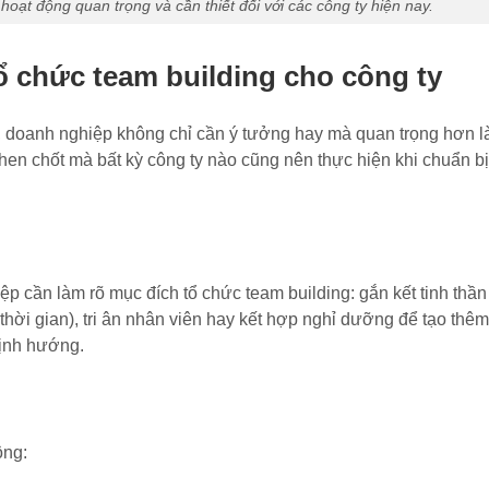
oạt động quan trọng và cần thiết đối với các công ty hiện nay.
 chức team building cho công ty
, doanh nghiệp không chỉ cần ý tưởng hay mà quan trọng hơn l
then chốt mà bất kỳ công ty nào cũng nên thực hiện khi chuẩn 
p cần làm rõ mục đích tổ chức team building: gắn kết tinh thầ
 thời gian), tri ân nhân viên hay kết hợp nghỉ dưỡng để tạo thê
định hướng.
ộng: