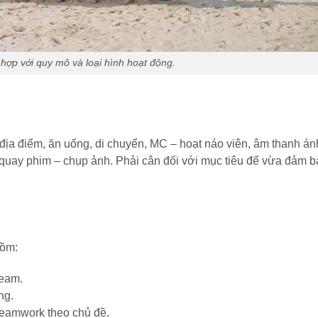
hợp với quy mô và loại hình hoạt động.
địa điểm, ăn uống, di chuyển, MC – hoạt náo viên, âm thanh án
, quay phim – chụp ảnh. Phải cân đối với mục tiêu để vừa đảm 
gồm:
team.
ng.
 teamwork theo chủ đề.