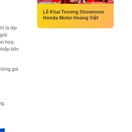
Lễ Khai Trương Showroom
Honda Motor Hoàng Việt
ỉ là dịp
giải
hù hợp,
ghiệp bền
những giá
ng.