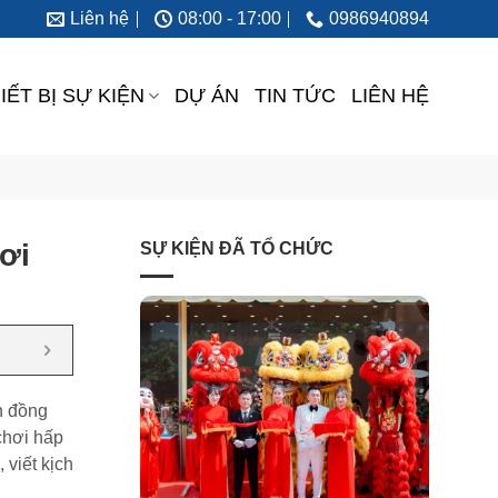
Liên hệ
08:00 - 17:00
0986940894
IẾT BỊ SỰ KIỆN
DỰ ÁN
TIN TỨC
LIÊN HỆ
ơi
SỰ KIỆN ĐÃ TỔ CHỨC
n đồng
chơi hấp
 viết kịch