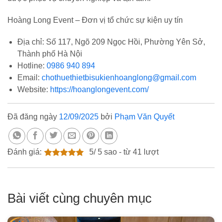
Hoàng Long Event – Đơn vị tổ chức sự kiện uy tín
Địa chỉ: Số 117, Ngõ 209 Ngọc Hồi, Phường Yên Sở,
Thành phố Hà Nội
Hotline:
0986 940 894
Email:
chothuethietbisukienhoanglong@gmail.com
Website:
https://hoanglongevent.com/
Đã đăng ngày
12/09/2025
bởi
Phạm Văn Quyết
Đánh giá:
5
/
5
sao - từ
41
lượt
Bài viết cùng chuyên mục