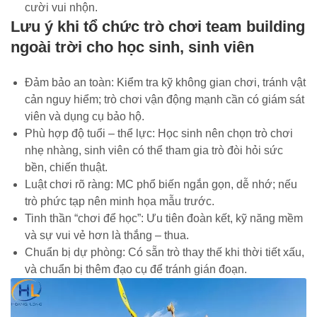
cười vui nhộn.
Lưu ý khi tổ chức trò chơi team building
ngoài trời cho học sinh, sinh viên
Đảm bảo an toàn: Kiểm tra kỹ không gian chơi, tránh vật
cản nguy hiểm; trò chơi vận động mạnh cần có giám sát
viên và dụng cụ bảo hộ.
Phù hợp độ tuổi – thể lực: Học sinh nên chọn trò chơi
nhẹ nhàng, sinh viên có thể tham gia trò đòi hỏi sức
bền, chiến thuật.
Luật chơi rõ ràng: MC phổ biến ngắn gọn, dễ nhớ; nếu
trò phức tạp nên minh họa mẫu trước.
Tinh thần “chơi để học”: Ưu tiên đoàn kết, kỹ năng mềm
và sự vui vẻ hơn là thắng – thua.
Chuẩn bị dự phòng: Có sẵn trò thay thế khi thời tiết xấu,
và chuẩn bị thêm đạo cụ để tránh gián đoạn.