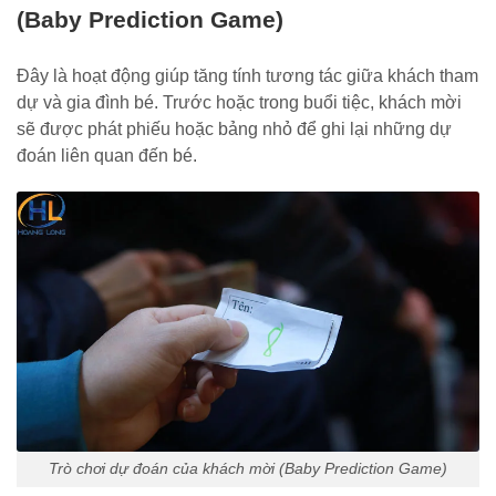
(Baby Prediction Game)
Đây là hoạt động giúp tăng tính tương tác giữa khách tham
dự và gia đình bé. Trước hoặc trong buổi tiệc, khách mời
sẽ được phát phiếu hoặc bảng nhỏ để ghi lại những dự
đoán liên quan đến bé.
Trò chơi dự đoán của khách mời (Baby Prediction Game)