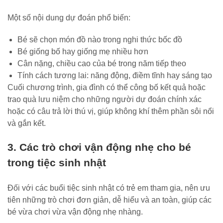
Một số nội dung dự đoán phổ biến:
Bé sẽ chọn món đồ nào trong nghi thức bốc đồ
Bé giống bố hay giống mẹ nhiều hơn
Cân nặng, chiều cao của bé trong năm tiếp theo
Tính cách tương lai: năng động, điềm tĩnh hay sáng tạo
Cuối chương trình, gia đình có thể công bố kết quả hoặc
trao quà lưu niệm cho những người dự đoán chính xác
hoặc có câu trả lời thú vị, giúp không khí thêm phần sôi nổi
và gắn kết.
3. Các trò chơi vận động nhẹ cho bé
trong tiệc sinh nhật
Đối với các buổi tiệc sinh nhật có trẻ em tham gia, nên ưu
tiên những trò chơi đơn giản, dễ hiểu và an toàn, giúp các
bé vừa chơi vừa vận động nhẹ nhàng.