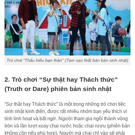
Trò chơi “Thấu hiểu bạn thân” (Tam sao thất bản bản sinh nhật)
2. Trò chơi “Sự thật hay Thách thức”
(Truth or Dare) phiên bản sinh nhật
“Sự thật hay Thách thức” là một trong những trò chơi tiệc
sinh nhật kinh điển, được rất nhiều nhóm bạn yêu thích vì
tính linh hoạt và bất ngờ. Người tham gia ngồi thành vòng
tròn và lần lượt xoay chai nước hoặc chai rượu (phiên bản
không cồn nếu phù hợp). Người mà chai chỉ vào sẽ phải