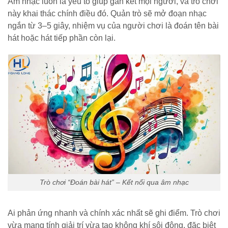
Âm nhạc luôn là yếu tố giúp gắn kết mọi người, và trò chơi
này khai thác chính điều đó. Quản trò sẽ mở đoạn nhạc
ngắn từ 3–5 giây, nhiệm vụ của người chơi là đoán tên bài
hát hoặc hát tiếp phần còn lại.
Trò chơi “Đoán bài hát” – Kết nối qua âm nhạc
Ai phản ứng nhanh và chính xác nhất sẽ ghi điểm. Trò chơi
vừa mang tính giải trí vừa tạo không khí sôi động, đặc biệt