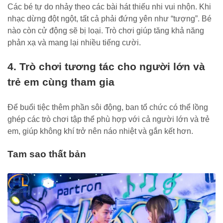
Các bé tự do nhảy theo các bài hát thiếu nhi vui nhộn. Khi
nhạc dừng đột ngột, tất cả phải đứng yên như “tượng”. Bé
nào còn cử động sẽ bị loại. Trò chơi giúp tăng khả năng
phản xạ và mang lại nhiều tiếng cười.
4. Trò chơi tương tác cho người lớn và
trẻ em cùng tham gia
Để buổi tiệc thêm phần sôi động, ban tổ chức có thể lồng
ghép các trò chơi tập thể phù hợp với cả người lớn và trẻ
em, giúp không khí trở nên náo nhiệt và gắn kết hơn.
Tam sao thất bản