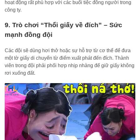
hoạt động rất phù hợp với các buổi tiệc đông người trong
công ty.
9. Trò chơi “Thổi giấy về đích” – Sức
mạnh đồng đội
Các đội sẽ dùng hơi thở hoặc sự hỗ trợ từ cơ thể để đưa
một tờ giấy di chuyển từ điểm xuất phát đến đích. Thành
viên trong đội phải phối hợp nhịp nhàng để giữ giấy không
rơi xuống đất.