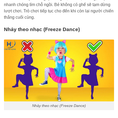
nhanh chóng tìm chỗ ngồi. Bé không có ghế sẽ tạm dừng
lượt chơi. Trò chơi tiếp tục cho đến khi còn lại người chiến
thắng cuối cùng.
Nhảy theo nhạc (Freeze Dance)
Nhảy theo nhạc (Freeze Dance)