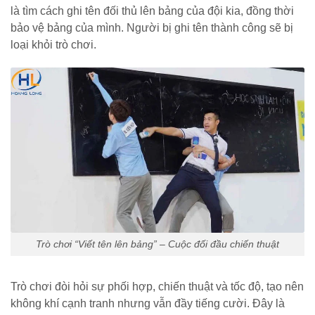
là tìm cách ghi tên đối thủ lên bảng của đội kia, đồng thời
bảo vệ bảng của mình. Người bị ghi tên thành công sẽ bị
loại khỏi trò chơi.
Trò chơi “Viết tên lên bảng” – Cuộc đối đầu chiến thuật
Trò chơi đòi hỏi sự phối hợp, chiến thuật và tốc độ, tạo nên
không khí cạnh tranh nhưng vẫn đầy tiếng cười. Đây là