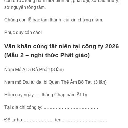
con bước sang năm mới bình an, phát đạt, sở cầu như ý,
sở nguyện tòng tâm.
Chúng con lễ bạc tâm thành, cúi xin chứng giám.
Phục duy cẩn cáo!
Văn khấn cúng tất niên tại công ty 2026
(Mẫu 2 – nghi thức Phật giáo)
Nam Mô A Di Đà Phật! (3 lần)
Nam mô Đại từ đại bi Quán Thế Âm Bồ Tát! (3 lần)
Hôm nay ngày….. tháng Chạp năm Ất Tỵ
Tại địa chỉ công ty: ………………………………
Đệ tử họ………………… tên…………………………