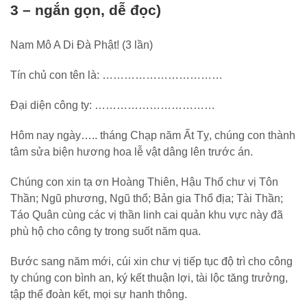
3 – ngắn gọn, dễ đọc)
Nam Mô A Di Đà Phật! (3 lần)
Tín chủ con tên là: ……………………………
Đại diện công ty: ……………………………
Hôm nay ngày….. tháng Chạp năm Ất Tỵ, chúng con thành
tâm sửa biện hương hoa lễ vật dâng lên trước án.
Chúng con xin tạ ơn Hoàng Thiên, Hậu Thổ chư vị Tôn
Thần; Ngũ phương, Ngũ thổ; Bản gia Thổ địa; Tài Thần;
Táo Quân cùng các vị thần linh cai quản khu vực này đã
phù hộ cho công ty trong suốt năm qua.
Bước sang năm mới, cúi xin chư vị tiếp tục độ trì cho công
ty chúng con bình an, ký kết thuận lợi, tài lộc tăng trưởng,
tập thể đoàn kết, mọi sự hanh thông.