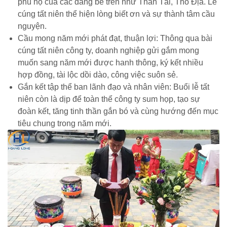
phù hộ của các đấng bề trên như Thần Tài, Thổ Địa. Lễ
cúng tất niên thể hiện lòng biết ơn và sự thành tâm cầu
nguyện.
Cầu mong năm mới phát đạt, thuận lợi: Thông qua bài
cúng tất niên công ty, doanh nghiệp gửi gắm mong
muốn sang năm mới được hanh thông, ký kết nhiều
hợp đồng, tài lộc dồi dào, công việc suôn sẻ.
Gắn kết tập thể ban lãnh đạo và nhân viên: Buổi lễ tất
niên còn là dịp để toàn thể công ty sum họp, tạo sự
đoàn kết, tăng tinh thần gắn bó và cùng hướng đến mục
tiêu chung trong năm mới.