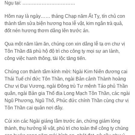
Ngụ tại: ……………………………
Hôm nay là ngày…… tháng Chạp năm Ất Tỵ, tín chủ con
thành tâm sửa biện hương hoa lễ vật, kim ngân trà quả,
đốt nén hương thơm dâng lên trước án.
Qua một năm làm ăn, chúng con xin dâng lễ tạ ơn chư vị
Tôn Thần đã phù hộ độ trì cho công ty mọi sự an lành,
công việc hanh thông, tài lộc tăng tiến.
Chúng con thành tâm kính mời: Ngài Kim Niên đương cai
Thái Tuế chí đức Tôn Thần, ngài Bản cảnh Thành hoàng
Chư vị Đại Vương, ngài Đông trù Tư mệnh Táo phủ Thần
quân, ngài Bản gia Thổ địa Long Mạch Tôn Thần, các ngài
Ngũ Phương, Ngũ Thổ, Phúc đức chính Thần cùng chư vị
Tôn Thần cai quản nơi đây.
Cúi xin các Ngài giáng lâm trước án, chứng giám lòng
thành, thụ hưởng lễ vật, phù trì cho toàn thể công ty chúng