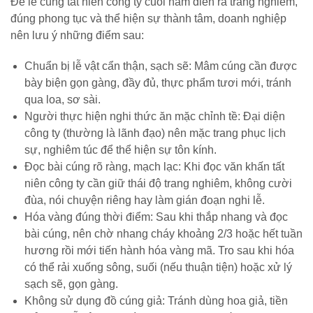
Để lễ cúng tất niên công ty cuối năm diễn ra trang nghiêm,
đúng phong tục và thể hiện sự thành tâm, doanh nghiệp
nên lưu ý những điểm sau:
Chuẩn bị lễ vật cẩn thận, sạch sẽ: Mâm cúng cần được
bày biện gọn gàng, đầy đủ, thực phẩm tươi mới, tránh
qua loa, sơ sài.
Người thực hiện nghi thức ăn mặc chỉnh tề: Đại diện
công ty (thường là lãnh đạo) nên mặc trang phục lịch
sự, nghiêm túc để thể hiện sự tôn kính.
Đọc bài cúng rõ ràng, mạch lạc: Khi đọc văn khấn tất
niên công ty cần giữ thái độ trang nghiêm, không cười
đùa, nói chuyện riêng hay làm gián đoạn nghi lễ.
Hóa vàng đúng thời điểm: Sau khi thắp nhang và đọc
bài cúng, nên chờ nhang cháy khoảng 2/3 hoặc hết tuần
hương rồi mới tiến hành hóa vàng mã. Tro sau khi hóa
có thể rải xuống sông, suối (nếu thuận tiện) hoặc xử lý
sạch sẽ, gọn gàng.
Không sử dụng đồ cúng giả: Tránh dùng hoa giả, tiền