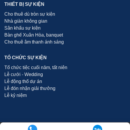
THIẾT BỊ SỰ KIỆN
Cho thuê dù tròn sự kiện
Nhà giàn không gian
Sân khấu sự kiện
Bàn ghế Xuân Hòa, banquet
Cho thuê âm thanh ánh sáng
TỔ CHỨC SỰ KIỆN
Tổ chức tiệc cuối năm, tất niên
Lễ cưới - Wedding
Lễ động thổ dự án
Lễ đón nhận giải thưởng
Lễ kỷ niệm
Copyright 2026 ©
Công Ty TNHH Cho Thuê Thiết Bị Sự Kiện