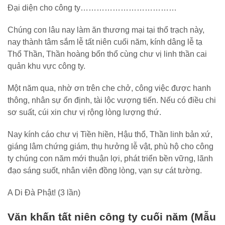
Đại diện cho công ty………………………………
Chúng con lâu nay làm ăn thương mại tại thổ trạch này,
nay thành tâm sắm lễ tất niên cuối năm, kính dâng lễ tạ
Thổ Thần, Thần hoàng bổn thổ cùng chư vị linh thần cai
quản khu vực công ty.
Một năm qua, nhờ ơn trên che chở, công việc được hanh
thông, nhân sự ổn định, tài lộc vượng tiến. Nếu có điều chi
sơ suất, cúi xin chư vị rộng lòng lượng thứ.
Nay kính cáo chư vị Tiền hiền, Hậu thổ, Thần linh bản xứ,
giáng lâm chứng giám, thụ hưởng lễ vật, phù hộ cho công
ty chúng con năm mới thuận lợi, phát triển bền vững, lãnh
đạo sáng suốt, nhân viên đồng lòng, vạn sự cát tường.
A Di Đà Phật! (3 lần)
Văn khấn tất niên công ty cuối năm (Mẫu