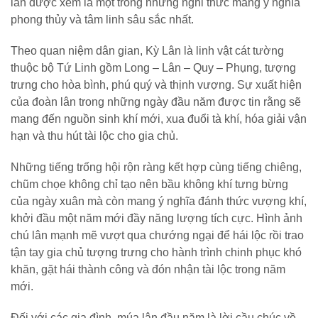
lân được xem là một trong những nghi thức mang ý nghĩa
phong thủy và tâm linh sâu sắc nhất.
Theo quan niệm dân gian, Kỳ Lân là linh vật cát tường
thuộc bộ Tứ Linh gồm Long – Lân – Quy – Phụng, tượng
trưng cho hòa bình, phú quý và thịnh vượng. Sự xuất hiện
của đoàn lân trong những ngày đầu năm được tin rằng sẽ
mang đến nguồn sinh khí mới, xua đuổi tà khí, hóa giải vận
hạn và thu hút tài lộc cho gia chủ.
Những tiếng trống hội rộn ràng kết hợp cùng tiếng chiêng,
chũm chọe không chỉ tạo nên bầu không khí tưng bừng
của ngày xuân mà còn mang ý nghĩa đánh thức vượng khí,
khởi đầu một năm mới đầy năng lượng tích cực. Hình ảnh
chú lân mạnh mẽ vượt qua chướng ngại để hái lộc rồi trao
tận tay gia chủ tượng trưng cho hành trình chinh phục khó
khăn, gặt hái thành công và đón nhận tài lộc trong năm
mới.
Đối với các gia đình, múa lân đầu năm là lời cầu chúc về