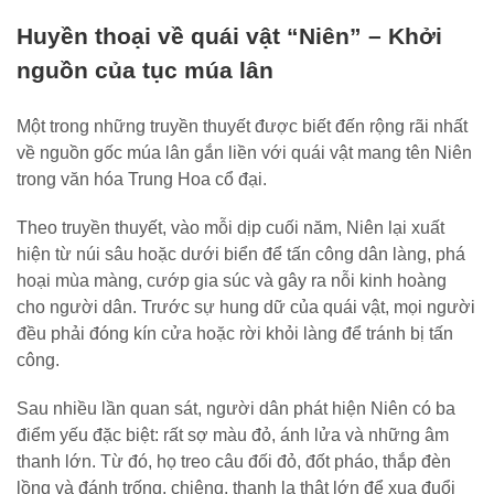
Huyền thoại về quái vật “Niên” – Khởi
nguồn của tục múa lân
Một trong những truyền thuyết được biết đến rộng rãi nhất
về nguồn gốc múa lân gắn liền với quái vật mang tên Niên
trong văn hóa Trung Hoa cổ đại.
Theo truyền thuyết, vào mỗi dịp cuối năm, Niên lại xuất
hiện từ núi sâu hoặc dưới biển để tấn công dân làng, phá
hoại mùa màng, cướp gia súc và gây ra nỗi kinh hoàng
cho người dân. Trước sự hung dữ của quái vật, mọi người
đều phải đóng kín cửa hoặc rời khỏi làng để tránh bị tấn
công.
Sau nhiều lần quan sát, người dân phát hiện Niên có ba
điểm yếu đặc biệt: rất sợ màu đỏ, ánh lửa và những âm
thanh lớn. Từ đó, họ treo câu đối đỏ, đốt pháo, thắp đèn
lồng và đánh trống, chiêng, thanh la thật lớn để xua đuổi