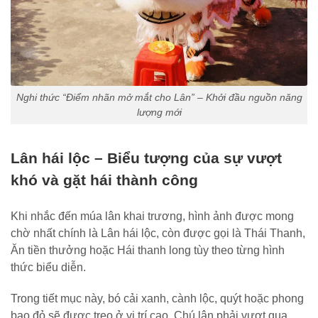
Nghi thức “Điểm nhãn mở mắt cho Lân” – Khởi đầu nguồn năng
lượng mới
Lân hái lộc – Biểu tượng của sự vượt
khó và gặt hái thành công
Khi nhắc đến múa lân khai trương, hình ảnh được mong
chờ nhất chính là Lân hái lộc, còn được gọi là Thái Thanh,
Ăn tiền thưởng hoặc Hái thanh long tùy theo từng hình
thức biểu diễn.
Trong tiết mục này, bó cải xanh, cành lộc, quýt hoặc phong
bao đỏ sẽ được treo ở vị trí cao. Chú lân phải vượt qua