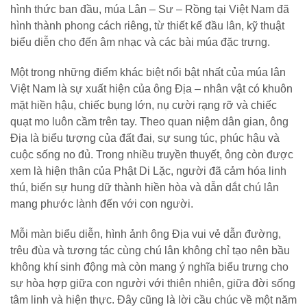
hình thức ban đầu, múa Lân – Sư – Rồng tại Việt Nam đã
hình thành phong cách riêng, từ thiết kế đầu lân, kỹ thuật
biểu diễn cho đến âm nhạc và các bài múa đặc trưng.
Một trong những điểm khác biệt nổi bật nhất của múa lân
Việt Nam là sự xuất hiện của ông Địa – nhân vật có khuôn
mặt hiền hậu, chiếc bụng lớn, nụ cười rạng rỡ và chiếc
quạt mo luôn cầm trên tay. Theo quan niệm dân gian, ông
Địa là biểu tượng của đất đai, sự sung túc, phúc hậu và
cuộc sống no đủ. Trong nhiều truyền thuyết, ông còn được
xem là hiện thân của Phật Di Lặc, người đã cảm hóa linh
thú, biến sự hung dữ thành hiền hòa và dẫn dắt chú lân
mang phước lành đến với con người.
Mỗi màn biểu diễn, hình ảnh ông Địa vui vẻ dẫn đường,
trêu đùa và tương tác cùng chú lân không chỉ tạo nên bầu
không khí sinh động mà còn mang ý nghĩa biểu trưng cho
sự hòa hợp giữa con người với thiên nhiên, giữa đời sống
tâm linh và hiện thực. Đây cũng là lời cầu chúc về một năm