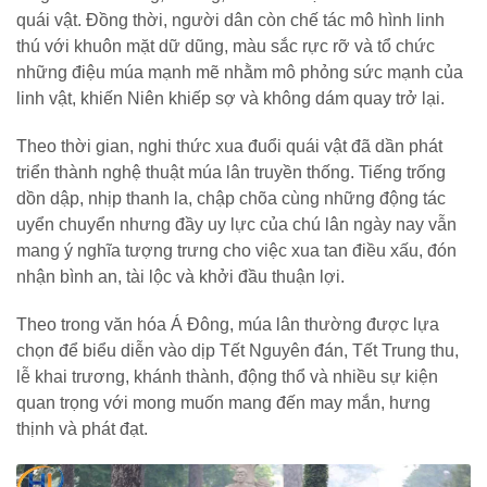
quái vật. Đồng thời, người dân còn chế tác mô hình linh
thú với khuôn mặt dữ dũng, màu sắc rực rỡ và tổ chức
những điệu múa mạnh mẽ nhằm mô phỏng sức mạnh của
linh vật, khiến Niên khiếp sợ và không dám quay trở lại.
Theo thời gian, nghi thức xua đuổi quái vật đã dần phát
triển thành nghệ thuật múa lân truyền thống. Tiếng trống
dồn dập, nhịp thanh la, chập chõa cùng những động tác
uyển chuyển nhưng đầy uy lực của chú lân ngày nay vẫn
mang ý nghĩa tượng trưng cho việc xua tan điều xấu, đón
nhận bình an, tài lộc và khởi đầu thuận lợi.
Theo trong văn hóa Á Đông, múa lân thường được lựa
chọn để biểu diễn vào dịp Tết Nguyên đán, Tết Trung thu,
lễ khai trương, khánh thành, động thổ và nhiều sự kiện
quan trọng với mong muốn mang đến may mắn, hưng
thịnh và phát đạt.