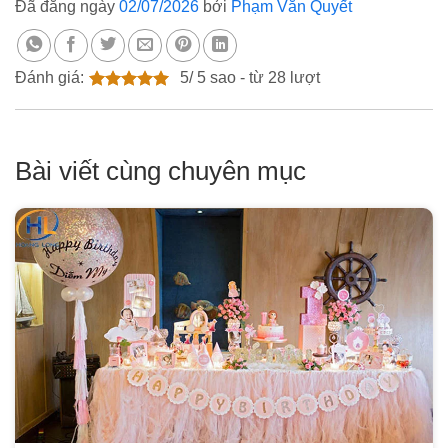
Đã đăng ngày
02/07/2026
bởi
Phạm Văn Quyết
Đánh giá:
5
/
5
sao - từ
28
lượt
Bài viết cùng chuyên mục