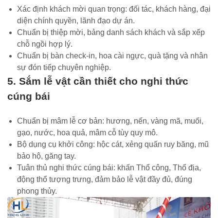
Xác định khách mời quan trọng: đối tác, khách hàng, đại
diện chính quyền, lãnh đạo dự án.
Chuẩn bị thiệp mời, bảng danh sách khách và sắp xếp
chỗ ngồi hợp lý.
Chuẩn bị bàn check-in, hoa cài ngực, quà tặng và nhân
sự đón tiếp chuyên nghiệp.
5. Sắm lễ vật cần thiết cho nghi thức
cúng bái
Chuẩn bị mâm lễ cơ bản: hương, nến, vàng mã, muối,
gạo, nước, hoa quả, mâm cỗ tùy quy mô.
Bộ dụng cụ khởi công: hộc cát, xẻng quấn ruy băng, mũ
bảo hộ, găng tay.
Tuân thủ nghi thức cúng bái: khấn Thổ công, Thổ địa,
động thổ tượng trưng, đảm bảo lễ vật đầy đủ, đúng
phong thủy.