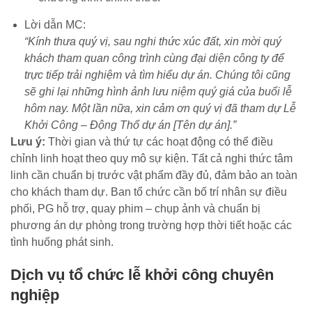
Lời dẫn MC:
“Kính thưa quý vị, sau nghi thức xúc đất, xin mời quý
khách tham quan công trình cùng đại diện công ty để
trực tiếp trải nghiệm và tìm hiểu dự án. Chúng tôi cũng
sẽ ghi lại những hình ảnh lưu niệm quý giá của buổi lễ
hôm nay. Một lần nữa, xin cảm ơn quý vị đã tham dự Lễ
Khởi Công – Động Thổ dự án [Tên dự án].”
Lưu ý:
Thời gian và thứ tự các hoạt động có thể điều
chỉnh linh hoạt theo quy mô sự kiện. Tất cả nghi thức tâm
linh cần chuẩn bị trước vật phẩm đầy đủ, đảm bảo an toàn
cho khách tham dự. Ban tổ chức cần bố trí nhân sự điều
phối, PG hỗ trợ, quay phim – chụp ảnh và chuẩn bị
phương án dự phòng trong trường hợp thời tiết hoặc các
tình huống phát sinh.
Dịch vụ tổ chức lễ khởi công chuyên
nghiệp