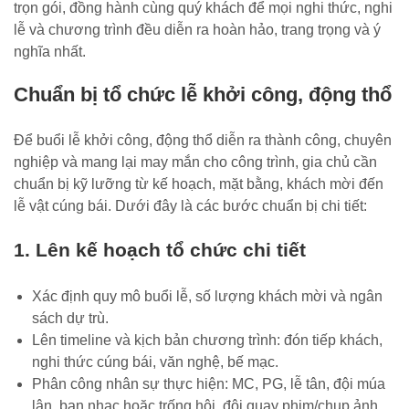
trọn gói, đồng hành cùng quý khách để mọi nghi thức, nghi
lễ và chương trình đều diễn ra hoàn hảo, trang trọng và ý
nghĩa nhất.
Chuẩn bị tổ chức lễ khởi công, động thổ
Để buổi lễ khởi công, động thổ diễn ra thành công, chuyên
nghiệp và mang lại may mắn cho công trình, gia chủ cần
chuẩn bị kỹ lưỡng từ kế hoạch, mặt bằng, khách mời đến
lễ vật cúng bái. Dưới đây là các bước chuẩn bị chi tiết:
1. Lên kế hoạch tổ chức chi tiết
Xác định quy mô buổi lễ, số lượng khách mời và ngân
sách dự trù.
Lên timeline và kịch bản chương trình: đón tiếp khách,
nghi thức cúng bái, văn nghệ, bế mạc.
Phân công nhân sự thực hiện: MC, PG, lễ tân, đội múa
lân, ban nhạc hoặc trống hội, đội quay phim/chụp ảnh.